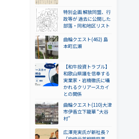
特別企画 解放同盟、行
政等が 過去に公開した
部落・同和地区リスト
曲輪クエスト(462) 島
本町広瀬
【和牛投資トラブル】
和歌山県議を信奉する
実業家・岩橋徹氏に囁
かれるクリアースカイ
との関係
曲輪クエスト(110)大津
市伊香立下龍華 “大谷
村”
広澤克実氏が新社長？
「安倍元首相暗殺事