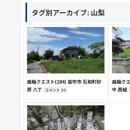
タグ別アーカイブ:
山梨
曲輪クエスト(284) 笛吹市 石和町砂
曲輪クエ
原 八丁
中 西組
20