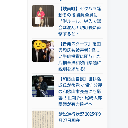
【岐南町】セクハラ騒
動その後 議員全員に
〝謎ルール〟導入で議
会は混乱！現町長に直
撃すると…
【告発スクープ】亀田
興毅氏も被害者? 怪し
い牛肉投資に関与した
片桐章浩和歌山県議に
説明を求める!
【和歌山自民】世耕弘
成氏が復党で 保守分裂
の和歌山市長選にも影
響 ！世耕派・尾崎太郎
県議が有力候補へ
訴訟進行状況 2025年9
月27日現在