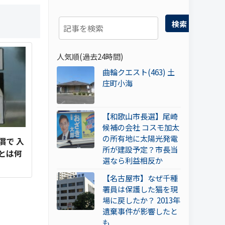
検索
人気順(過去24時間)
曲輪クエスト(463) 土
庄町小海
【和歌山市長選】尾崎
候補の会社 コスモ加太
の所有地に太陽光発電
償で 入
所が建設予定？市長当
とは何
選なら利益相反か
【名古屋市】なぜ千種
署員は保護した猫を現
場に戻したか？ 2013年
遺棄事件が影響したと
も