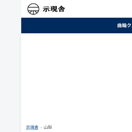
曲輪ク
示現舎
山梨