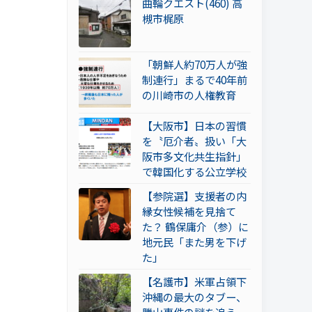
曲輪クエスト(460) 高
槻市梶原
「朝鮮人約70万人が強
制連行」まるで40年前
の川崎市の人権教育
【大阪市】日本の習慣
を〝厄介者〟扱い「大
阪市多文化共生指針」
で韓国化する公立学校
【参院選】支援者の内
縁女性候補を見捨て
た？ 鶴保庸介（参）に
地元民「また男を下げ
た」
【名護市】米軍占領下
沖縄の最大のタブー、