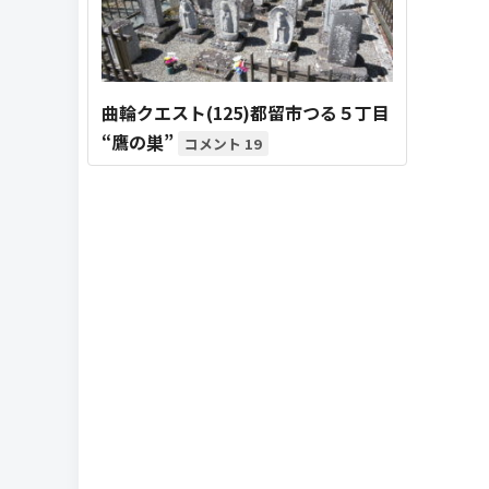
曲輪クエスト(125)都留市つる５丁目
“鷹の巣”
19