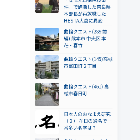
件」で辞職した奈良県
本部長が再就職した
HESTA大倉に異変
曲輪クエスト(289 前
編) 熊本市 中央区 本
荘・春竹
曲輪クエスト(145)高槻
市富田町２丁目
曲輪クエスト(461) 高
槻市春日町
日本人のおなまえ研究
（２） 在日の通名で一
番多い名字は？