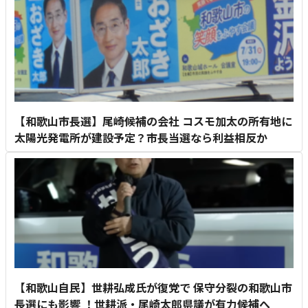
【和歌山市長選】尾崎候補の会社 コスモ加太の所有地に
太陽光発電所が建設予定？市長当選なら利益相反か
【和歌山自民】世耕弘成氏が復党で 保守分裂の和歌山市
長選にも影響 ！世耕派・尾崎太郎県議が有力候補へ