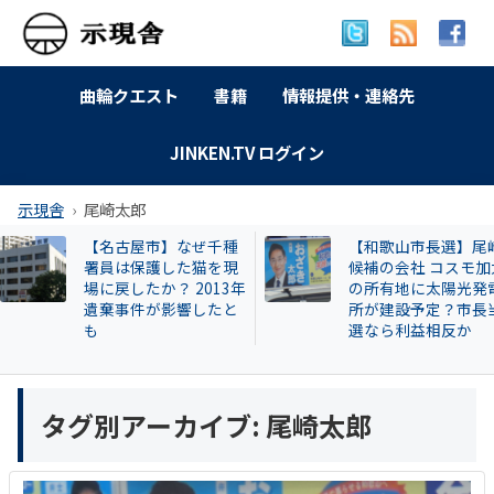
曲輪クエスト
書籍
情報提供・連絡先
JINKEN.TV ログイン
示現舎
尾崎太郎
千種
【和歌山市長選】尾崎
【告発スク
を現
候補の会社 コスモ加太
興毅氏も被害
13年
の所有地に太陽光発電
い牛肉投資
たと
所が建設予定？市長当
片桐章浩和
選なら利益相反か
説明を求める
タグ別アーカイブ:
尾崎太郎