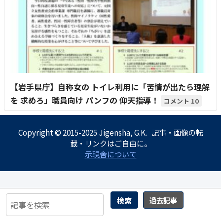
【岩手県庁】自称女の トイレ利用に「苦情が出たら理解
を 求めろ」職員向け パンフの 仰天指導！
10
Copyright © 2015-2025 Jigensha, G.K. 記事・画像の転
載・リンクはご自由に。
示現舎について
検索
過去記事