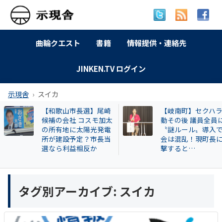
曲輪クエスト
書籍
情報提供・連絡先
JINKEN.TV ログイン
示現舎
スイカ
【和歌山市長選】尾崎
【岐南町】セクハ
候補の会社 コスモ加太
動その後 議員全員
の所有地に太陽光発電
〝謎ルール〟導入
所が建設予定？市長当
会は混乱！現町長
選なら利益相反か
撃すると…
タグ別アーカイブ:
スイカ