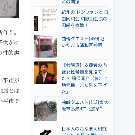
との関係
紀州の ドンファンと 自
由同和会 和歌山会長の
因縁を直撃！
所作り。
曲輪クエスト(459) さ
子供がに
いたま市浦和区神明
の性的虐
【参院選】支援者の内
縁女性候補を見捨て
た？ 鶴保庸介（参）に
小平市が
地元民「また男を下げ
地域とは
た」
小平市で
曲輪クエスト(113)東大
阪市長瀬町“北蛇草”
日本人のおなまえ研究