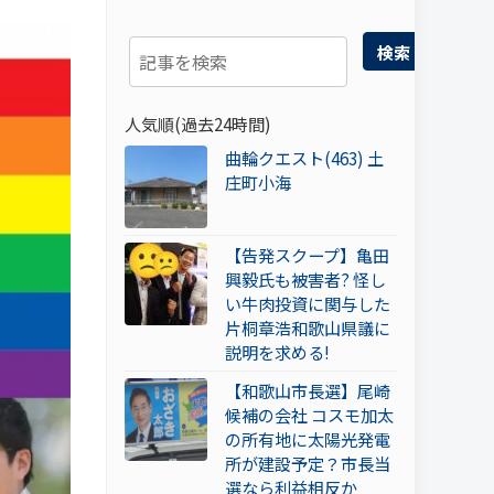
検索
人気順(過去24時間)
曲輪クエスト(463) 土
庄町小海
【告発スクープ】亀田
興毅氏も被害者? 怪し
い牛肉投資に関与した
片桐章浩和歌山県議に
説明を求める!
【和歌山市長選】尾崎
候補の会社 コスモ加太
の所有地に太陽光発電
所が建設予定？市長当
選なら利益相反か