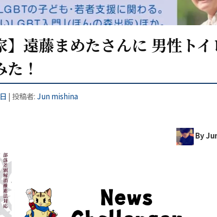
家】遠藤まめたさんに 男性トイ
てみた！
5日
|
投稿者:
Jun mishina
By Jun