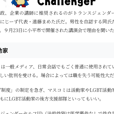
政、企業の講師に推奨されるのがトランスジェンダ
人にじーず代表・遠藤まめた氏だ。男性を自認する同氏
。９月23日に小平市で開催された講演会で理由を聞い
動家
」は一般メディア、日常会話でもごく普通に使用されて
しい批判を受ける。場合によっては職を失う可能性大だ
制度」の制定を急ぎ、マスコミは活動家やLGBT活動
もにLGBT活動家の後方支援部隊といってもいい。
ジェンダーセルフID（法的性別は医学要件なしで性自