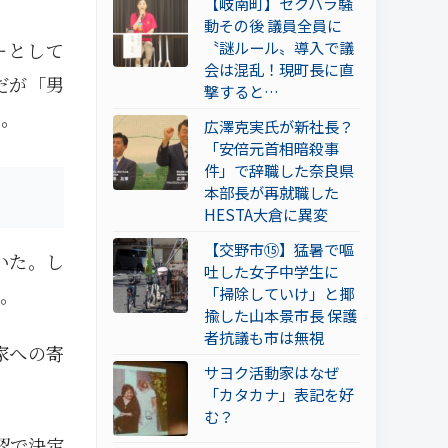
【岐南町】セクハラ騒
動その後 議員全員に
〝謎ルール〟導入で議
ーとして
会は混乱！現町長に直
だが「男
撃すると…
た。
広澤克実氏が新社長？
「安倍元首相暗殺事
件」で辞職した奈良県
本部長が再就職した
HESTA大倉に異変
【交野市⑮】猛暑で嘔
いた。し
吐した女子中学生に
。
「掃除していけ」と揶
揄した山本景市長 保護
者抗議も市は無視
家への寄
サヨク活動家はなぜ
「カタカナ」表記を好
む？
認で決定