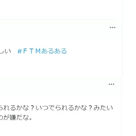
1月
1月
1月
1月
1月
1月
1月
1月
1月
1月
1月
1月
1月
1月
1月
1月
2月
2月
2月
2月
2月
2月
2月
2月
2月
2月
2月
2月
2月
2月
2月
2月
13
12
13
11
11
12
11
10
11
9
0
0
0
0
0
1
13
12
14
12
14
13
12
12
11
13
0
2
3
0
0
1
Posts
Posts
Posts
Posts
Posts
Posts
Posts
Posts
Posts
Posts
Posts
Posts
Posts
Posts
Posts
Post
Posts
Posts
Posts
Posts
Posts
Posts
Posts
Posts
Posts
Posts
Posts
Posts
Posts
Posts
Posts
Post
5月
5月
5月
5月
5月
5月
5月
5月
5月
5月
5月
5月
5月
5月
5月
5月
6月
6月
6月
6月
6月
6月
6月
6月
6月
6月
6月
6月
6月
6月
6月
6月
12
14
11
12
14
12
11
11
11
7
0
0
2
2
0
0
13
13
14
14
15
12
13
13
12
9
0
0
2
0
0
1
Posts
Posts
Posts
Posts
Posts
Posts
Posts
Posts
Posts
Posts
Posts
Posts
Posts
Posts
Posts
Posts
Posts
Posts
Posts
Posts
Posts
Posts
Posts
Posts
Posts
Posts
Posts
Posts
Posts
Posts
Posts
Post
9月
9月
9月
9月
9月
9月
9月
9月
9月
9月
9月
9月
9月
9月
9月
9月
10月
10月
10月
10月
10月
10月
10月
10月
10月
10月
10月
10月
10月
10月
10月
10月
15
13
16
16
14
13
12
12
13
12
0
0
4
2
1
1
15
19
16
13
17
12
13
14
13
11
0
0
7
2
0
1
Posts
Posts
Posts
Posts
Posts
Posts
Posts
Posts
Posts
Posts
Posts
Posts
Posts
Posts
Post
Post
Posts
Posts
Posts
Posts
Posts
Posts
Posts
Posts
Posts
Posts
Posts
Posts
Posts
Posts
Posts
Post