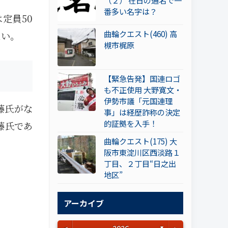
（２） 在日の通名で一
番多い名字は？
定員50
曲輪クエスト(460) 高
ない。
槻市梶原
【緊急告発】国連ロゴ
も不正使用 大野寛文・
伊勢市議「元国連理
藤氏がな
事」は経歴詐称の決定
的証拠を入手！
藤氏であ
曲輪クエスト(175) 大
阪市東淀川区西淡路１
丁目、２丁目“日之出
地区”
アーカイブ
▼