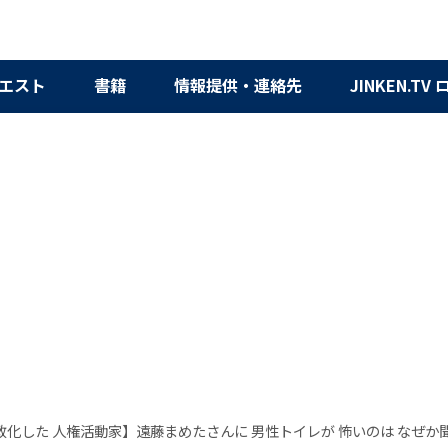
エスト
書籍
情報提供・連絡先
JINKEN.TV
政化した 人権活動家】遠藤まめたさんに 男性トイレが 怖いのは なぜか