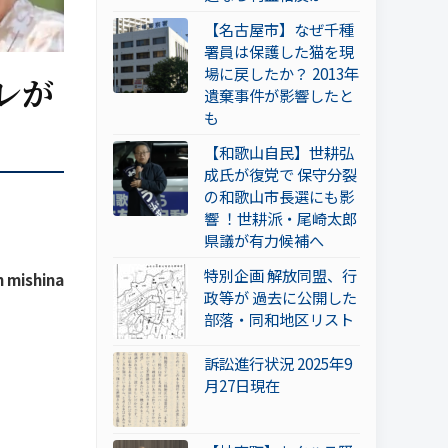
【名古屋市】なぜ千種
署員は保護した猫を現
場に戻したか？ 2013年
レが
遺棄事件が影響したと
も
【和歌山自民】世耕弘
成氏が復党で 保守分裂
の和歌山市長選にも影
響 ！世耕派・尾崎太郎
県議が有力候補へ
特別企画 解放同盟、行
 mishina
政等が 過去に公開した
部落・同和地区リスト
訴訟進行状況 2025年9
月27日現在