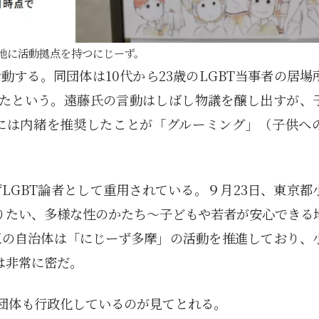
地に活動拠点を持つにじーず。
する。同団体は10代から23歳のLGBT当事者の居場
加したという。遠藤氏の言動はしばし物議を醸し出すが、
には内緒を推奨したことが「グルーミング」（子供へ
LGBT論者として重用されている。９月23日、東京都
知りたい、多様な性のかたち～子どもや若者が安心できる
区の自治体は「にじーず多摩」の活動を推進しており、
は非常に密だ。
T団体も行政化しているのが見てとれる。