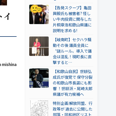
【告発スクープ】亀田
トイ
興毅氏も被害者? 怪し
い牛肉投資に関与した
片桐章浩和歌山県議に
説明を求める!
【岐南町】セクハラ騒
動その後 議員全員に
〝謎ルール〟導入で議
会は混乱！現町長に直
撃すると…
n mishina
【和歌山自民】世耕弘
成氏が復党で 保守分裂
の和歌山市長選にも影
響 ！世耕派・尾崎太郎
県議が有力候補へ
特別企画 解放同盟、行
政等が 過去に公開した
部落・同和地区リスト