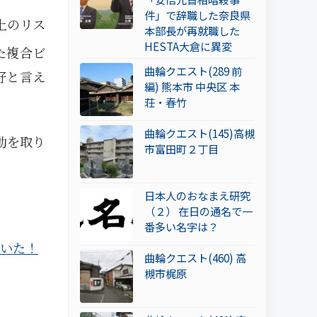
件」で辞職した奈良県
上のリス
本部長が再就職した
HESTA大倉に異変
た複合ビ
曲輪クエスト(289 前
好と言え
編) 熊本市 中央区 本
荘・春竹
曲輪クエスト(145)高槻
動を取り
市富田町２丁目
日本人のおなまえ研究
（２） 在日の通名で一
番多い名字は？
いた！
曲輪クエスト(460) 高
槻市梶原