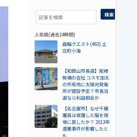
検索
人気順(過去24時間)
曲輪クエスト(463) 土
庄町小海
【和歌山市長選】尾崎
候補の会社 コスモ加太
の所有地に太陽光発電
所が建設予定？市長当
選なら利益相反か
【名古屋市】なぜ千種
署員は保護した猫を現
場に戻したか？ 2013年
遺棄事件が影響したと
も