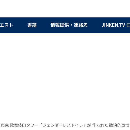
エスト
書籍
情報提供・連絡先
JINKEN.TV
権】東急 歌舞伎町タワー「ジェンダーレストイレ」が 作られた 政治的事情