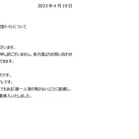
1月
1月
1月
1月
1月
1月
1月
1月
1月
1月
1月
1月
1月
1月
1月
1月
2月
2月
2月
2月
2月
2月
2月
2月
2月
2月
2月
2月
2月
2月
2月
2月
13
12
13
11
11
12
11
10
11
9
0
0
0
0
0
1
13
12
14
12
14
13
12
12
11
13
0
2
3
0
0
1
Posts
Posts
Posts
Posts
Posts
Posts
Posts
Posts
Posts
Posts
Posts
Posts
Posts
Posts
Posts
Post
Posts
Posts
Posts
Posts
Posts
Posts
Posts
Posts
Posts
Posts
Posts
Posts
Posts
Posts
Posts
Post