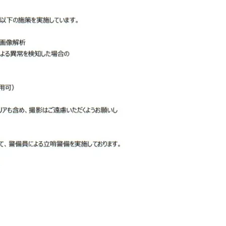
5月
5月
5月
5月
5月
5月
5月
5月
5月
5月
5月
5月
5月
5月
5月
5月
6月
6月
6月
6月
6月
6月
6月
6月
6月
6月
6月
6月
6月
6月
6月
6月
12
14
11
12
14
12
11
11
11
7
0
0
2
2
0
0
13
13
14
14
15
12
13
13
12
9
0
0
2
0
0
1
Posts
Posts
Posts
Posts
Posts
Posts
Posts
Posts
Posts
Posts
Posts
Posts
Posts
Posts
Posts
Posts
Posts
Posts
Posts
Posts
Posts
Posts
Posts
Posts
Posts
Posts
Posts
Posts
Posts
Posts
Posts
Post
9月
9月
9月
9月
9月
9月
9月
9月
9月
9月
9月
9月
9月
9月
9月
9月
10月
10月
10月
10月
10月
10月
10月
10月
10月
10月
10月
10月
10月
10月
10月
10月
15
13
16
16
14
13
12
12
13
12
0
0
4
2
1
1
15
19
16
13
17
12
13
14
13
11
0
0
7
2
0
1
Posts
Posts
Posts
Posts
Posts
Posts
Posts
Posts
Posts
Posts
Posts
Posts
Posts
Posts
Post
Post
Posts
Posts
Posts
Posts
Posts
Posts
Posts
Posts
Posts
Posts
Posts
Posts
Posts
Posts
Posts
Post