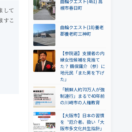
曲輪クエスト(461) 高
槻市春日町
まして
ますこ
曲輪クエスト(18)養老
郡養老町三神町
【参院選】支援者の内
縁女性候補を見捨て
た？ 鶴保庸介（参）に
地元民「また男を下げ
た」
「朝鮮人約70万人が強
制連行」まるで40年前
の川崎市の人権教育
【大阪市】日本の習慣
を〝厄介者〟扱い「大
阪市多文化共生指針」