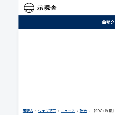
曲輪ク
示現舎
ウェブ記事
ニュース
政治
【SDGs 利