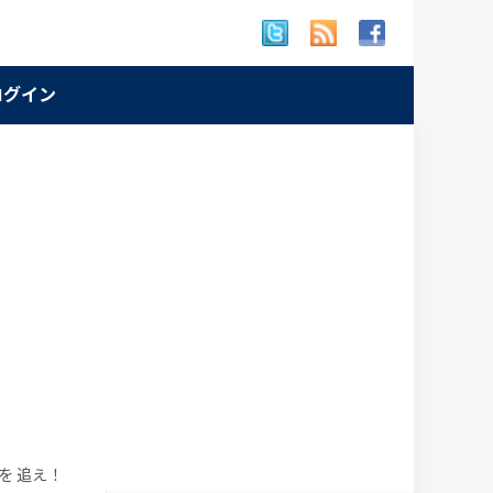
 ログイン
を 追え！