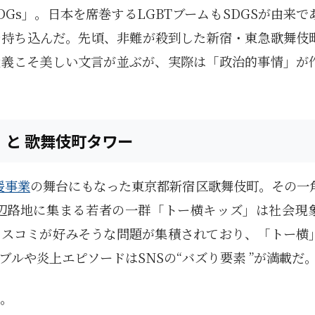
Gs」。日本を席巻するLGBTブームもSDGSが由来で
を持ち込んだ。先頃、非難が殺到した新宿・東急歌舞伎
大義こそ美しい文言が並ぶが、実際は「政治的事情」が
」と 歌舞伎町タワー
援事業
の舞台にもなった東京都新宿区歌舞伎町。その一
周辺路地に集まる若者の一群「トー横キッズ」は社会現
マスコミが好みそうな問題が集積されており、「トー横
ルや炎上エピソードはSNSの“バズり要素 ”が満載だ
う。