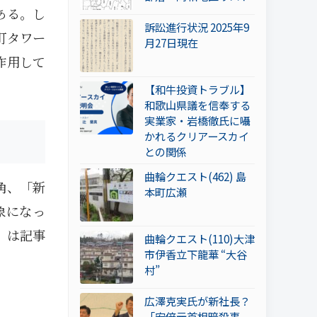
ある。し
訴訟進行状況 2025年9
町タワー
月27日現在
作用して
【和牛投資トラブル】
和歌山県議を信奉する
実業家・岩橋徹氏に囁
かれるクリアースカイ
との関係
曲輪クエスト(462) 島
角、「新
本町広瀬
象になっ
」は記事
曲輪クエスト(110)大津
市伊香立下龍華 “大谷
。
村”
広澤克実氏が新社長？
「安倍元首相暗殺事