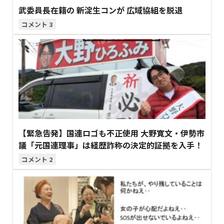
武委員長在籍の 新淀生コンが 広域協組を脱退
3
【緊急告発】国連ロゴも不正使用 大野寛文・伊勢市
議「元国連理事」は経歴詐称の決定的証拠を入手！
2