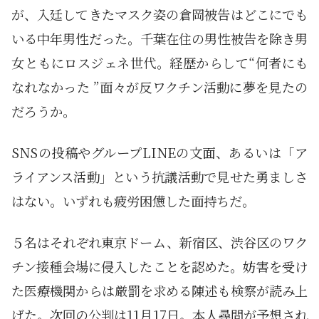
が、入廷してきたマスク姿の倉岡被告はどこにでも
いる中年男性だった。千葉在住の男性被告を除き男
女ともにロスジェネ世代。経歴からして“何者にも
なれなかった ”面々が反ワクチン活動に夢を見たの
だろうか。
SNSの投稿やグループLINEの文面、あるいは「ア
ライアンス活動」という抗議活動で見せた勇ましさ
はない。いずれも疲労困憊した面持ちだ。
５名はそれぞれ東京ドーム、新宿区、渋谷区のワク
チン接種会場に侵入したことを認めた。妨害を受け
た医療機関からは厳罰を求める陳述も検察が読み上
げた。次回の公判は11月17日。本人尋問が予想され