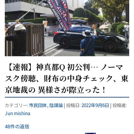
【速報】神真都Q 初公判… ノーマ
スク傍聴、財布の中身チェック、東
京地裁の 異様さが際立った！
カテゴリー:
市民団体
,
陰謀論
| 投稿日:
2022年9月6日
|
投稿者:
Jun mishina
48件の返信