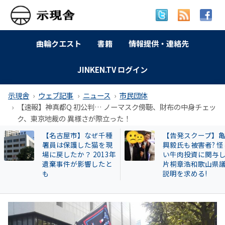
曲輪クエスト
書籍
情報提供・連絡先
JINKEN.TV ログイン
示現舎
ウェブ記事
ニュース
市民団体
【速報】神真都Q 初公判… ノーマスク傍聴、財布の中身チェッ
ク、東京地裁の 異様さが際立った！
【告発スクープ】亀田
【岐南町】セクハ
興毅氏も被害者? 怪し
動その後 議員全員
い牛肉投資に関与した
〝謎ルール〟導入
片桐章浩和歌山県議に
会は混乱！現町長
説明を求める!
撃すると…