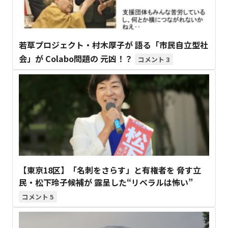
若草プロジェクト・村木厚子が 語る「市民自立型社
会」が Colabo問題の 元凶！？
3
【東京18区】「名刺をさらす」と有権者を 脅す立
民・松下玲子候補が 露呈した“リベラルは怖い”
5