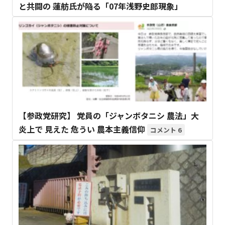
と共闘の 蓮舫氏が陥る「07年浅野史郎現象」
【参政党研究】 党員の「ジャンボタニシ 農法」大
炎上で 見えた 危うい 農本主義信仰
6