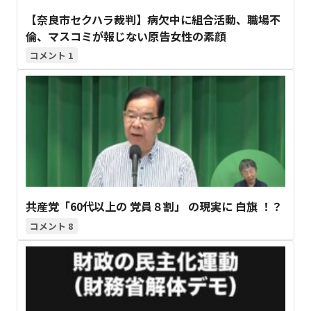
【奈良市セクハラ裁判】病欠中に組合活動、職場不
倫、マスコミが報じない原告女性の素顔
1
共産党「60代以上の 党員８割」 の現実に 白旗 ！？
8