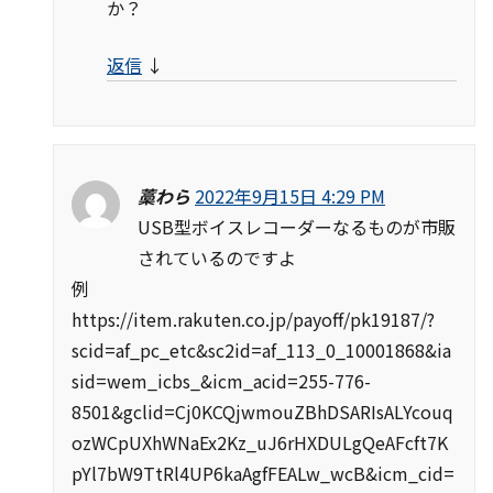
か？
返信
↓
藁わら
2022年9月15日 4:29 PM
USB型ボイスレコーダーなるものが市販
されているのですよ
例
https://item.rakuten.co.jp/payoff/pk19187/?
scid=af_pc_etc&sc2id=af_113_0_10001868&ia
sid=wem_icbs_&icm_acid=255-776-
8501&gclid=Cj0KCQjwmouZBhDSARIsALYcouq
ozWCpUXhWNaEx2Kz_uJ6rHXDULgQeAFcft7K
pYl7bW9TtRl4UP6kaAgfFEALw_wcB&icm_cid=