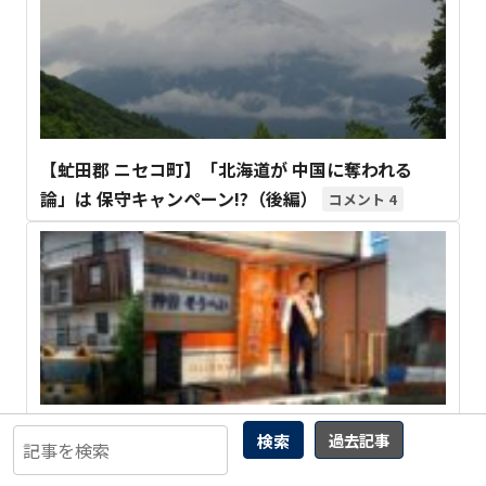
【虻田郡 ニセコ町】「北海道が 中国に奪われる
論」は 保守キャンペーン!?（後編）
4
【愛国商法】参政党・神谷代表が 声を潜める「森友
検索
過去記事
学園」役員の 黒歴史
4