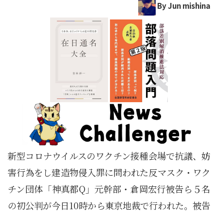
By Jun mishina
新型コロナウイルスのワクチン接種会場で抗議、妨
害行為をし建造物侵入罪に問われた反マスク・ワク
チン団体「神真都Q」元幹部・倉岡宏行被告ら５名
の初公判が今日10時から東京地裁で行われた。被告