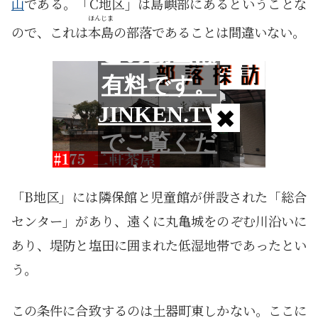
山
である。「C地区」は島嶼部にあるということな
ほんじま
ので、これは
本島
の部落であることは間違いない。
「B地区」には隣保館と児童館が併設された「総合
センター」があり、遠くに丸亀城をのぞむ川沿いに
あり、堤防と塩田に囲まれた低湿地帯であったとい
う。
この条件に合致するのは土器町東しかない。ここに