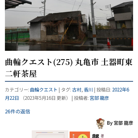
曲輪クエスト(275) 丸亀市 土器町東
二軒茶屋
カテゴリー:
曲輪クエスト
| タグ:
古村
,
香川
| 投稿日:
2022年6
月22日
（
2023年5月16日
更新）
|
投稿者:
宮部 龍彦
26件の返信
By 宮部 龍彦