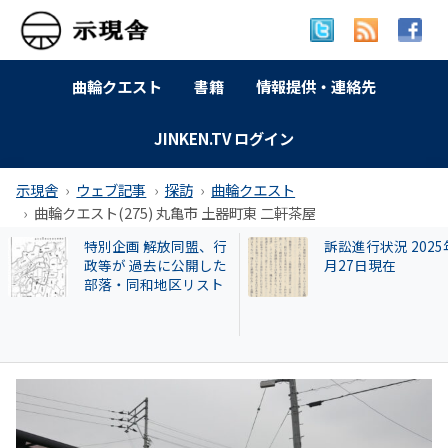
曲輪クエスト
書籍
情報提供・連絡先
JINKEN.TV ログイン
示現舎
ウェブ記事
探訪
曲輪クエスト
曲輪クエスト(275) 丸亀市 土器町東 二軒茶屋
訴訟進行状況 2025年9
【名古屋市】なぜ
月27日現在
署員は保護した猫
場に戻したか？ 20
遺棄事件が影響し
も