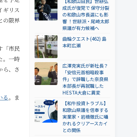
【和歌山自民】世耕弘
成氏が復党で 保守分裂
イギリス
の和歌山市長選にも影
との限界
響 ！世耕派・尾崎太郎
県議が有力候補へ
曲輪クエスト(462) 島
本町広瀬
す「市民
た。一時
広澤克実氏が新社長？
から、さ
「安倍元首相暗殺事
件」で辞職した奈良県
本部長が再就職した
HESTA大倉に異変
いる
。ま
【和牛投資トラブル】
和歌山県議を信奉する
実業家・岩橋徹氏に囁
かれるクリアースカイ
との関係