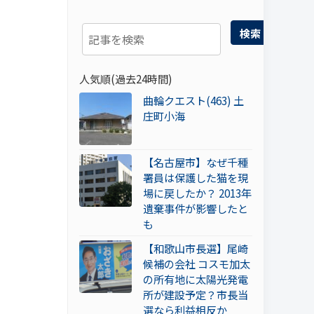
検索
人気順(過去24時間)
曲輪クエスト(463) 土
庄町小海
【名古屋市】なぜ千種
署員は保護した猫を現
場に戻したか？ 2013年
遺棄事件が影響したと
も
【和歌山市長選】尾崎
候補の会社 コスモ加太
の所有地に太陽光発電
所が建設予定？市長当
選なら利益相反か