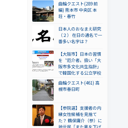
曲輪クエスト(289 前
編) 熊本市 中央区 本
荘・春竹
日本人のおなまえ研究
（２） 在日の通名で一
番多い名字は？
【大阪市】日本の習慣
を〝厄介者〟扱い「大
阪市多文化共生指針」
で韓国化する公立学校
曲輪クエスト(461) 高
槻市春日町
【参院選】支援者の内
縁女性候補を見捨て
た？ 鶴保庸介（参）に
地元民「また男を下げ