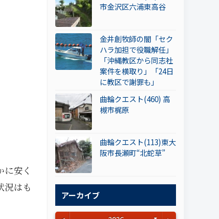
市金沢区六浦東高谷
金井創牧師の闇「セク
ハラ加担で役職解任」
「沖縄教区から同志社
案件を横取り」「24日
に教区で謝罪も」
曲輪クエスト(460) 高
槻市梶原
曲輪クエスト(113)東大
阪市長瀬町“北蛇草”
かに安く
状況はも
アーカイブ
▼