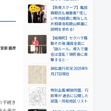
【告発スクープ】亀田
興毅氏も被害者? 怪し
い牛肉投資に関与した
片桐章浩和歌山県議に
説明を求める!
【岐南町】セクハラ騒
動その後 議員全員に
 宮部 龍彦
〝謎ルール〟導入で議
会は混乱！現町長に直
撃すると…
訴訟進行状況 2025年9
月27日現在
特別企画 解放同盟、行
政等が 過去に公開した
部落・同和地区リスト
の手続き
施を予定