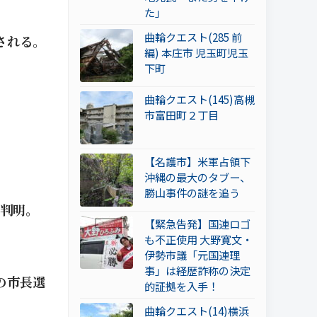
た」
曲輪クエスト(285 前
される。
編) 本庄市 児玉町児玉
下町
曲輪クエスト(145)高槻
市富田町２丁目
【名護市】米軍占領下
沖縄の最大のタブー、
勝山事件の謎を追う
判明。
【緊急告発】国連ロゴ
も不正使用 大野寛文・
伊勢市議「元国連理
事」は経歴詐称の決定
の市長選
的証拠を入手！
曲輪クエスト(14)横浜