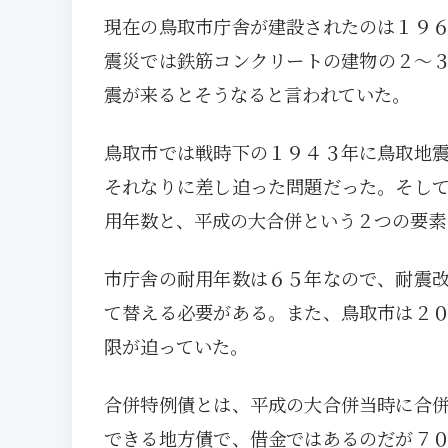
現在の鳥取市庁舎が建設されたのは１９
震災では鉄筋コンクリートの建物の２～
震が来るとそうなると言われていた。
鳥取市では戦時下の１９４３年に鳥取地
それなりに差し迫った問題だった。そし
用年数と、平成の大合併という２つの要素
市庁舎の耐用年数は６５年なので、耐震
て替える必要がある。また、鳥取市は２
限が迫っていた。
合併特例債とは、平成の大合併当時に合
できる地方債で、借金ではあるのだが７