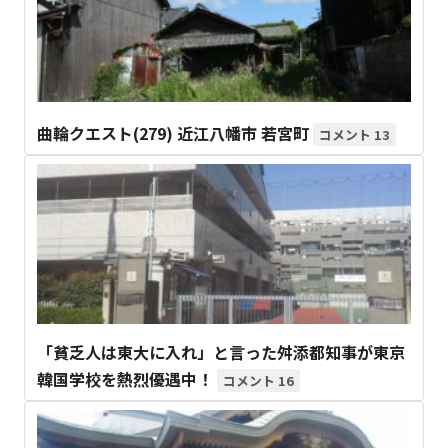
曲輪クエスト(279) 近江八幡市 若宮町
13
「貧乏人は東大に入れ」と言った舛添都知事が東京
韓国学校を熱烈優遇中！
16