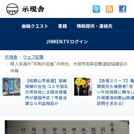
曲輪クエスト
書籍
情報提供・連絡先
JINKEN.TV ログイン
示現舎
ウェブ記事
殺人未遂の”同和の会長”の地元、大垣市若森会館運営協議会の
中身
【告発スクープ】亀田
【岐南町】セクハ
興毅氏も被害者? 怪し
動その後 議員全員
い牛肉投資に関与した
〝謎ルール〟導入
片桐章浩和歌山県議に
会は混乱！現町長
説明を求める!
撃すると…