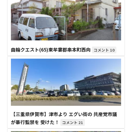
曲輪クエスト(65)東牟婁郡串本町西向
10
【三重県伊賀市】津市より エグい街の 共産党市議
が暴行監禁を 受けた！
21