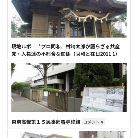
現地ルポ 〝プロ同和〟村﨑太郎が語らざる共産
党・人権連の不都合な関係（同和と在日2011 1）
東京高裁第１５民事部審尋終結
4