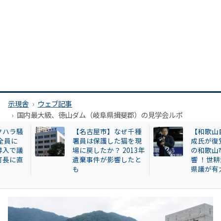
示現舎
ウェブ記事
国内最大級、徳山ダム（岐阜県揖斐郡）の見学会ルポ
【名古屋市】なぜ千種
【和歌山自民】世
署員は保護した猫を現
成氏が復党で 保守
場に戻したか？ 2013年
の和歌山市長選に
遺棄事件が影響したと
響 ！世耕派・尾崎
も
県議が有力候補へ