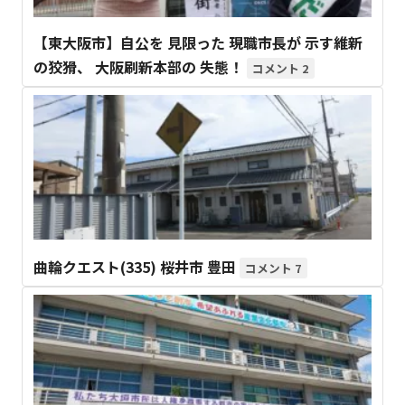
【東大阪市】自公を 見限った 現職市長が 示す維新
の狡猾、 大阪刷新本部の 失態！
2
曲輪クエスト(335) 桜井市 豊田
7