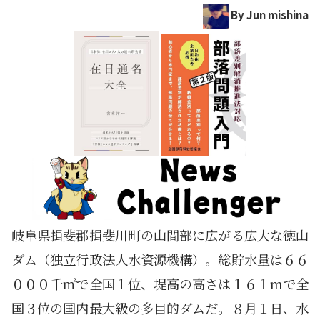
By Jun mishina
岐阜県揖斐郡揖斐川町の山間部に広がる広大な徳山
ダム（独立行政法人水資源機構）。総貯水量は６６
０００千㎡で全国１位、堤高の高さは１６１mで全
国３位の国内最大級の多目的ダムだ。８月１日、水