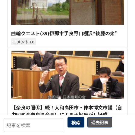
曲輪クエスト(39)伊那市手良野口棚沢“後藤の衆”
16
【奈良の闇⑧】続！大和高田市・仲本博文市議（自
由同和会奈良県会長）による土地転がし疑惑
検索
過去記事