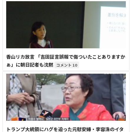
香山リカ放言 「吉田証言誤報で傷ついたことありますか
ぁ」に朝日記者も沈黙
10
トランプ大統領にハグを迫った元慰安婦・李容洙のイタ