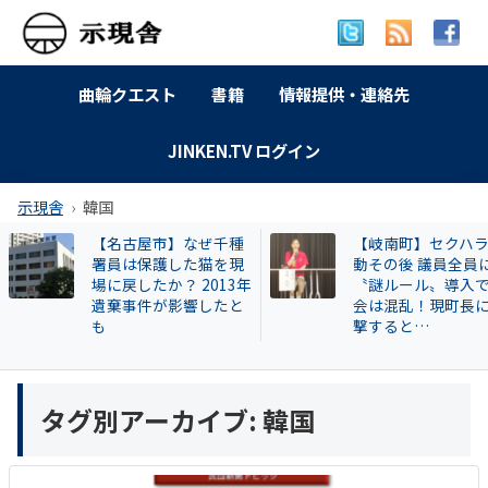
曲輪クエスト
書籍
情報提供・連絡先
JINKEN.TV ログイン
示現舎
韓国
【名古屋市】なぜ千種
【岐南町】セクハ
署員は保護した猫を現
動その後 議員全員
場に戻したか？ 2013年
〝謎ルール〟導入
遺棄事件が影響したと
会は混乱！現町長
も
撃すると…
タグ別アーカイブ:
韓国