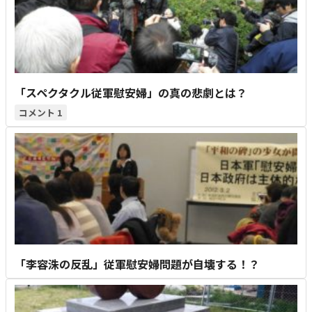
「スペクタクル従軍慰安婦」の真の悲劇とは？
1
「李容洙の反乱」従軍慰安婦問題が自壊する！？