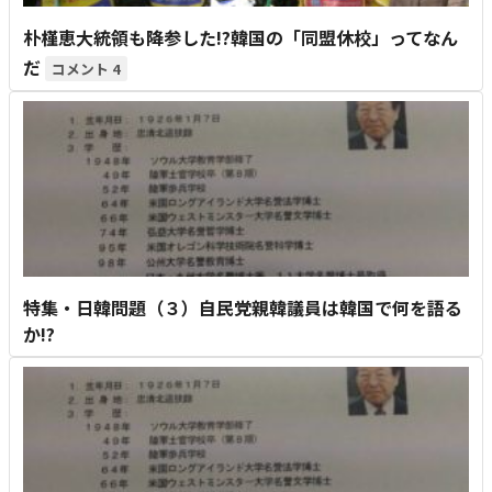
朴槿恵大統領も降参した!?韓国の「同盟休校」ってなん
だ
4
特集・日韓問題（３）自民党親韓議員は韓国で何を語る
か!?