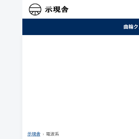
曲輪ク
示現舎
電波系