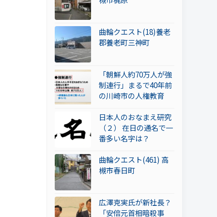
曲輪クエスト(18)養老
郡養老町三神町
「朝鮮人約70万人が強
制連行」まるで40年前
の川崎市の人権教育
日本人のおなまえ研究
（２） 在日の通名で一
番多い名字は？
曲輪クエスト(461) 高
槻市春日町
広澤克実氏が新社長？
「安倍元首相暗殺事