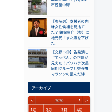
市曽屋中野
【参院選】支援者の内
縁女性候補を見捨て
た？ 鶴保庸介（参）に
地元民「また男を下げ
た」
【交野市⑩】告発潰し
〝てっぺん〟の正体が
見えた！パワハラ次長
同期グループと交野市
マラソンの歪んだ絆
アーカイブ
<
>
2020
▼
3月
3月
3月
3月
3月
3月
3月
3月
3月
3月
3月
3月
3月
3月
3月
3月
4月
4月
4月
4月
4月
4月
4月
4月
4月
4月
4月
4月
4月
4月
4月
4月
1月
2月
3月
4月
15
15
17
17
14
14
14
12
14
15
0
0
3
0
0
1
14
16
15
14
16
13
12
12
13
13
0
0
3
2
0
0
12
13
15
13