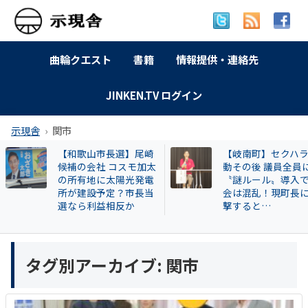
曲輪クエスト
書籍
情報提供・連絡先
JINKEN.TV ログイン
示現舎
関市
【和歌山市長選】尾崎
【岐南町】セクハラ
候補の会社 コスモ加太
動その後 議員全員に
の所有地に太陽光発電
〝謎ルール〟導入で
所が建設予定？市長当
会は混乱！現町長に
選なら利益相反か
撃すると…
タグ別アーカイブ:
関市