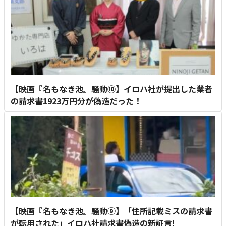
【映画『名もなき池』騒動⑩】イロハ社が提出した業者
の請求書1923万円分が偽造だった！
【映画『名もなき池』騒動⑨】「住所記載ミスの請求書
が転用された」イロハ社請求書偽造の新証言!