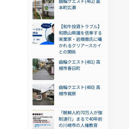
曲輪クエスト(462) 島
本町広瀬
【和牛投資トラブル】
和歌山県議を信奉する
実業家・岩橋徹氏に囁
かれるクリアースカイ
との関係
曲輪クエスト(461) 高
槻市春日町
曲輪クエスト(460) 高
槻市梶原
「朝鮮人約70万人が強
制連行」まるで40年前
の川崎市の人権教育