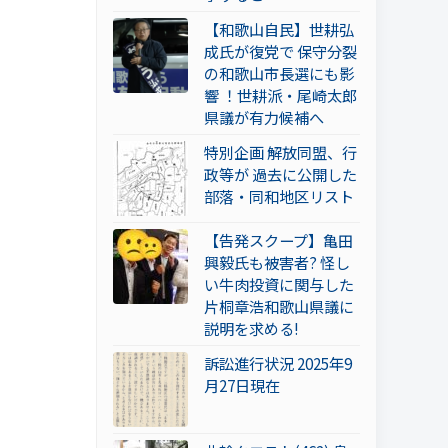
【和歌山自民】世耕弘
成氏が復党で 保守分裂
の和歌山市長選にも影
響 ！世耕派・尾崎太郎
県議が有力候補へ
特別企画 解放同盟、行
政等が 過去に公開した
部落・同和地区リスト
【告発スクープ】亀田
興毅氏も被害者? 怪し
い牛肉投資に関与した
片桐章浩和歌山県議に
説明を求める!
訴訟進行状況 2025年9
月27日現在