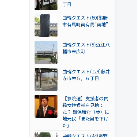
丁目
曲輪クエスト(60)熊野
市有馬町南有馬“南地”
曲輪クエスト(9)近江八
幡市末広町
曲輪クエスト(129)藤井
寺市林５，６丁目
【参院選】支援者の内
縁女性候補を見捨て
た？ 鶴保庸介（参）に
地元民「また男を下げ
た」
曲輪クエスト(44)秦野