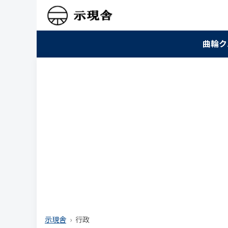
曲輪ク
示現舎
行政