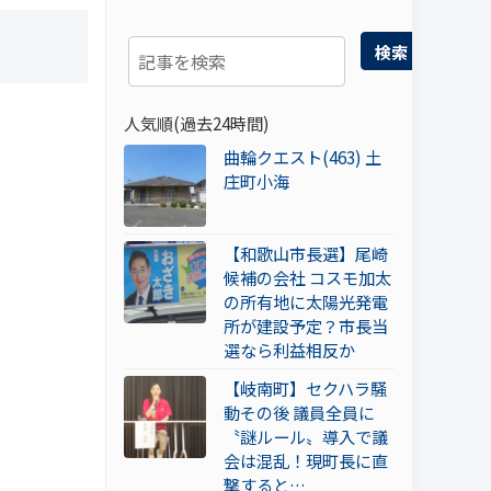
検索
人気順(過去24時間)
曲輪クエスト(463) 土
庄町小海
【和歌山市長選】尾崎
候補の会社 コスモ加太
の所有地に太陽光発電
所が建設予定？市長当
選なら利益相反か
【岐南町】セクハラ騒
動その後 議員全員に
〝謎ルール〟導入で議
会は混乱！現町長に直
撃すると…