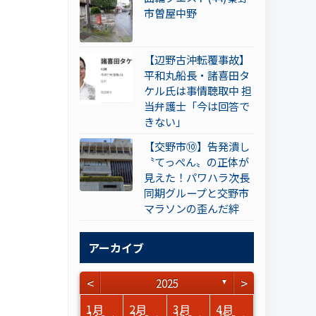
市曽屋中野
【辺野古沖転覆事故】
平和丸船長・諸喜田タ
ケル氏は事情聴取中 担
当弁護士「今は回答で
きない」
【交野市⑩】告発潰し
〝てっぺん〟の正体が
見えた！パワハラ次長
同期グループと交野市
マラソンの歪んだ絆
アーカイブ
<
>
2025
▼
3月
3月
3月
3月
3月
3月
3月
3月
3月
3月
3月
3月
3月
3月
3月
3月
4月
4月
4月
4月
4月
4月
4月
4月
4月
4月
4月
4月
4月
4月
4月
4月
1月
2月
3月
4月
15
17
17
14
14
15
14
12
14
15
0
0
3
0
0
1
14
15
14
16
13
13
12
12
13
13
0
0
3
2
0
0
13
13
15
16