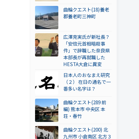
曲輪クエスト(18)養老
郡養老町三神町
広澤克実氏が新社長？
「安倍元首相暗殺事
件」で辞職した奈良県
本部長が再就職した
HESTA大倉に異変
日本人のおなまえ研究
（２） 在日の通名で一
番多い名字は？
曲輪クエスト(289 前
編) 熊本市 中央区 本
荘・春竹
曲輪クエスト(200) 北
九州市 小倉南区 北方３