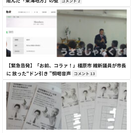
阻んだ「東海地方」の壁
2
【緊急告発】「お前、コラァ！」橿原市 維新議員が市長
に 放った“ドン引き ”恫喝音声
13