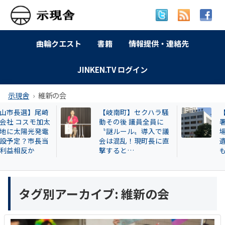
曲輪クエスト
書籍
情報提供・連絡先
JINKEN.TV ログイン
示現舎
維新の会
【岐南町】セクハラ騒
【名古屋市】なぜ
動その後 議員全員に
署員は保護した猫
〝謎ルール〟導入で議
場に戻したか？ 20
会は混乱！現町長に直
遺棄事件が影響し
撃すると…
も
タグ別アーカイブ:
維新の会