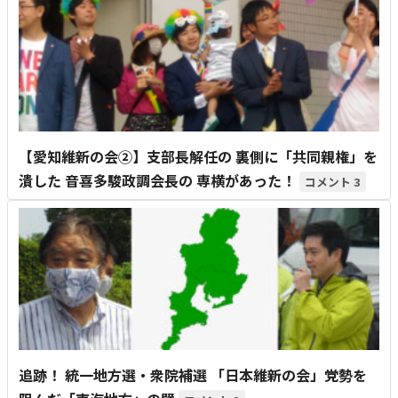
【愛知維新の会②】支部長解任の 裏側に「共同親権」を
潰した 音喜多駿政調会長の 専横があった！
3
追跡！ 統一地方選・衆院補選 「日本維新の会」党勢を