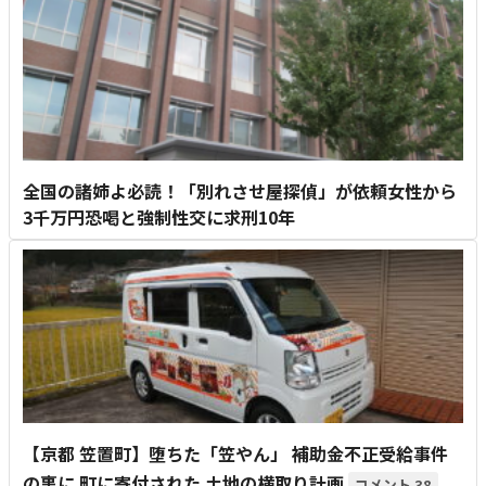
全国の諸姉よ必読！「別れさせ屋探偵」が依頼女性から
3千万円恐喝と強制性交に求刑10年
【京都 笠置町】堕ちた「笠やん」 補助金不正受給事件
の裏に 町に寄付された 土地の横取り計画
38