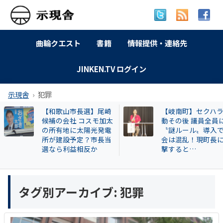
曲輪クエスト
書籍
情報提供・連絡先
JINKEN.TV ログイン
示現舎
犯罪
【和歌山市長選】尾崎
【岐南町】セクハラ騒
候補の会社 コスモ加太
動その後 議員全員に
の所有地に太陽光発電
〝謎ルール〟導入で議
所が建設予定？市長当
会は混乱！現町長に直
選なら利益相反か
撃すると…
タグ別アーカイブ:
犯罪