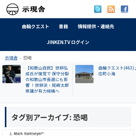
曲輪クエスト
書籍
情報提供・連絡先
JINKEN.TV ログイン
示現舎
恐喝
【和歌山自民】世耕弘
曲輪クエスト(463) 
成氏が復党で 保守分裂
庄町小海
の和歌山市長選にも影
響 ！世耕派・尾崎太郎
県議が有力候補へ
タグ別アーカイブ:
恐喝