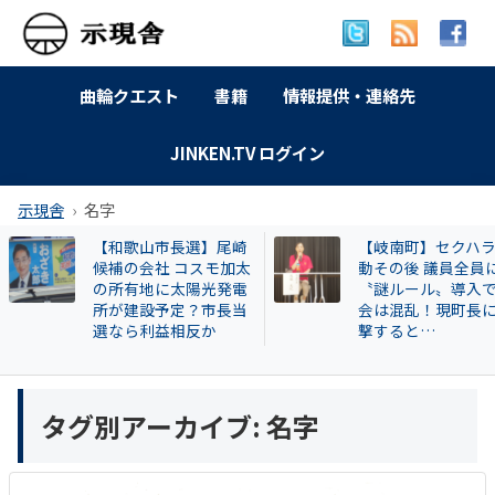
曲輪クエスト
書籍
情報提供・連絡先
JINKEN.TV ログイン
示現舎
名字
【和歌山市長選】尾崎
【岐南町】セクハラ
候補の会社 コスモ加太
動その後 議員全員に
の所有地に太陽光発電
〝謎ルール〟導入で
所が建設予定？市長当
会は混乱！現町長に
選なら利益相反か
撃すると…
タグ別アーカイブ:
名字