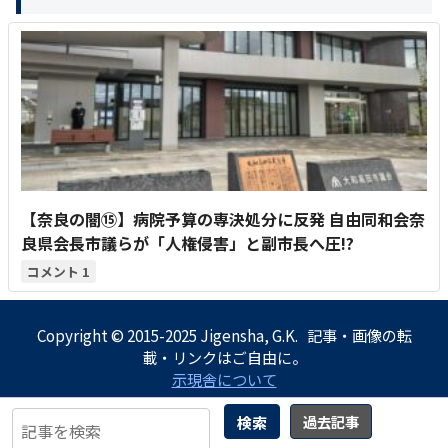
【奈良の闇⑮】病院予算の専決処分に反発 自由同和会奈
良県会長市議らが「人権侵害」と副市長へ圧!?
1
Copyright © 2015-2025 Jigensha, G.K. 記事・画像の転
載・リンクはご自由に。
示現舎について
検索
過去記事