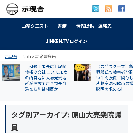
曲輪クエスト
書籍
情報提供・連絡先
JINKEN.TV ログイン
示現舎
原山大亮衆院議員
【和歌山市長選】尾崎
【告発スクープ】
候補の会社 コスモ加太
興毅氏も被害者? 怪
の所有地に太陽光発電
い牛肉投資に関与
所が建設予定？市長当
片桐章浩和歌山県
選なら利益相反か
説明を求める!
タグ別アーカイブ:
原山大亮衆院議
員