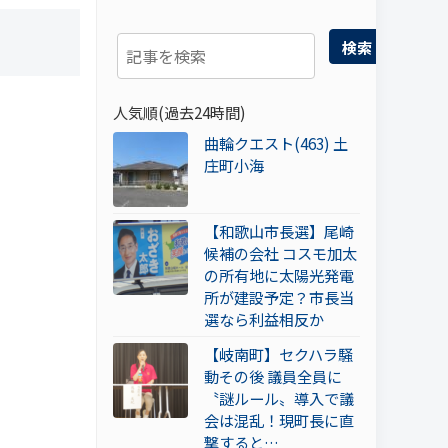
検索
人気順(過去24時間)
曲輪クエスト(463) 土
庄町小海
【和歌山市長選】尾崎
候補の会社 コスモ加太
の所有地に太陽光発電
所が建設予定？市長当
選なら利益相反か
【岐南町】セクハラ騒
動その後 議員全員に
〝謎ルール〟導入で議
会は混乱！現町長に直
撃すると…