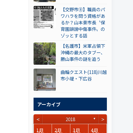
【交野市⑧】職員のパ
ワハラを問う資格があ
るか？山本景市長〝保
育園誹謗中傷事件〟の
ゾッとする話
【名護市】米軍占領下
沖縄の最大のタブー、
勝山事件の謎を追う
曲輪クエスト(118)川越
市小堤・下広谷
アーカイブ
<
>
2018
▼
3月
3月
3月
3月
3月
3月
3月
3月
3月
3月
3月
3月
3月
3月
3月
3月
4月
4月
4月
4月
4月
4月
4月
4月
4月
4月
4月
4月
4月
4月
4月
4月
1月
2月
3月
4月
15
15
17
17
14
14
15
14
14
15
0
0
3
0
0
1
14
16
15
14
16
13
13
12
13
13
0
0
3
2
0
0
10
12
12
12