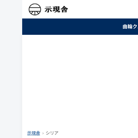
曲輪ク
示現舎
シリア