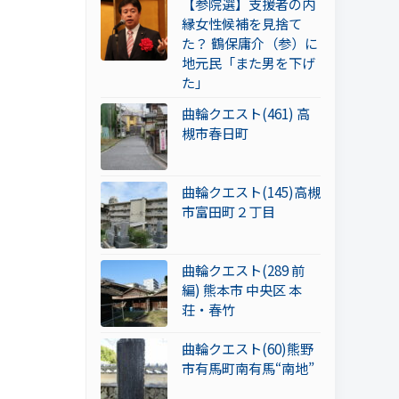
【参院選】支援者の内
縁女性候補を見捨て
た？ 鶴保庸介（参）に
地元民「また男を下げ
た」
曲輪クエスト(461) 高
槻市春日町
曲輪クエスト(145)高槻
市富田町２丁目
曲輪クエスト(289 前
編) 熊本市 中央区 本
荘・春竹
曲輪クエスト(60)熊野
市有馬町南有馬“南地”