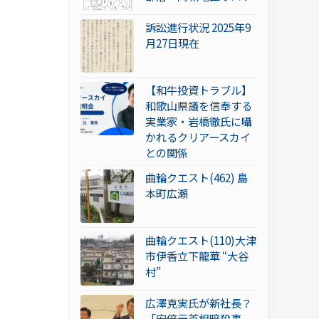
訴訟進行状況 2025年9
月27日現在
【和牛投資トラブル】
和歌山県議を信奉する
実業家・岩橋徹氏に囁
かれるクリアースカイ
との関係
曲輪クエスト(462) 島
本町広瀬
曲輪クエスト(110)大津
市伊香立下龍華 “大谷
村”
広澤克実氏が新社長？
「安倍元首相暗殺事