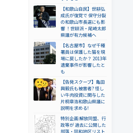
【和歌山自民】世耕弘
成氏が復党で 保守分裂
の和歌山市長選にも影
響 ！世耕派・尾崎太郎
県議が有力候補へ
【名古屋市】なぜ千種
署員は保護した猫を現
場に戻したか？ 2013年
遺棄事件が影響したと
も
【告発スクープ】亀田
興毅氏も被害者? 怪し
い牛肉投資に関与した
片桐章浩和歌山県議に
説明を求める!
特別企画 解放同盟、行
政等が 過去に公開した
部落・同和地区リスト