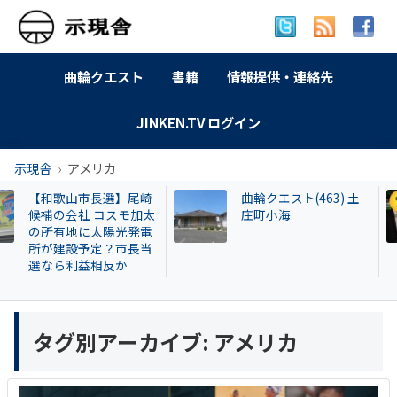
曲輪クエスト
書籍
情報提供・連絡先
JINKEN.TV ログイン
示現舎
アメリカ
曲輪クエスト(463) 土
【告発スクープ
庄町小海
興毅氏も被害者? 
い牛肉投資に関
片桐章浩和歌山
説明を求める!
タグ別アーカイブ:
アメリカ