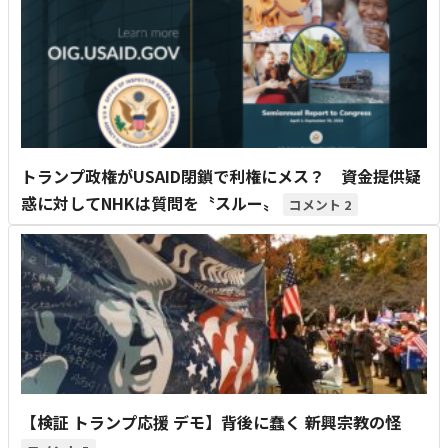
トランプ政権がUSAID閉鎖で利権にメス？ 資金提供疑
惑に対してNHKは質問を〝スルー〟
2
【検証 トランプ応援 デモ】背後に蠢く 新興宗教の怪