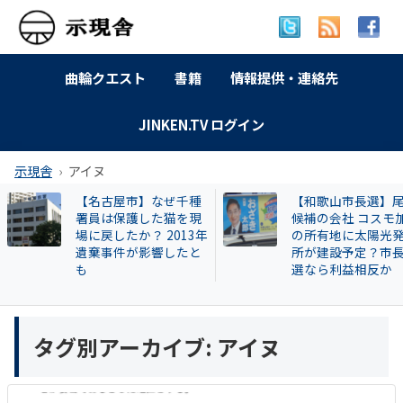
曲輪クエスト
書籍
情報提供・連絡先
JINKEN.TV ログイン
示現舎
アイヌ
【名古屋市】なぜ千種
【和歌山市長選】
署員は保護した猫を現
候補の会社 コスモ
場に戻したか？ 2013年
の所有地に太陽光
遺棄事件が影響したと
所が建設予定？市
も
選なら利益相反か
タグ別アーカイブ:
アイヌ