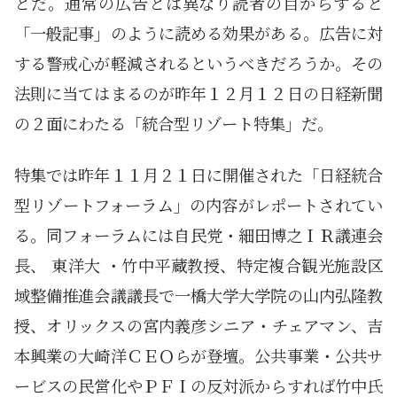
とだ。通常の広告とは異なり読者の目からすると
「一般記事」のように読める効果がある。広告に対
する警戒心が軽減されるというべきだろうか。その
法則に当てはまるのが昨年１２月１２日の日経新聞
の２面にわたる「統合型リゾート特集」だ。
特集では昨年１１月２１日に開催された「日経統合
型リゾートフォーラム」の内容がレポートされてい
る。同フォーラムには自民党・細田博之ＩＲ議連会
長、 東洋大 ・竹中平蔵教授、特定複合観光施設区
域整備推進会議議長で一橋大学大学院の山内弘隆教
授、オリックスの宮内義彦シニア・チェアマン、吉
本興業の大崎洋ＣＥＯらが登壇。公共事業・公共サ
ービスの民営化やＰＦＩの反対派からすれば竹中氏