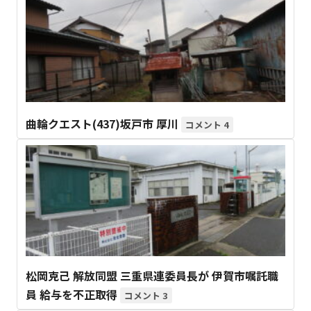
曲輪クエスト(437)坂戸市 厚川
4
松岡克己 解放同盟 三重県連委員長が 伊賀市嘱託職
員 給与を不正取得
3