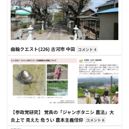
曲輪クエスト(226) 古河市 中田
4
【参政党研究】 党員の「ジャンボタニシ 農法」大
炎上で 見えた 危うい 農本主義信仰
6