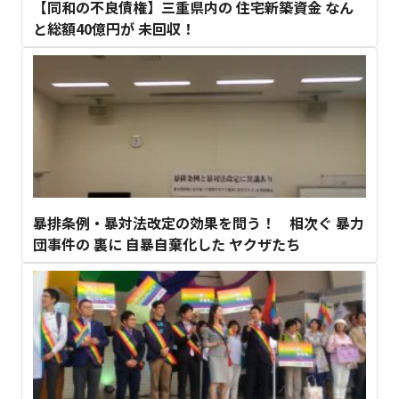
【同和の不良債権】三重県内の 住宅新築資金 なん
と総額40億円が 未回収！
暴排条例・暴対法改定の効果を問う！ 相次ぐ 暴力
団事件の 裏に 自暴自棄化した ヤクザたち