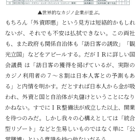
世界的なカジノ企業が並ぶ。
もちろん「外資即悪」という見方は短絡的かもしれ
ないが、それでも不安は払拭できない。この両社
も、また政府も関係自治体も「訪日客の誘致」「観
光立国」などをアピールする。だがＩＲに詳しい国
会議員 は「訪日客の獲得を掲げているが、実際の
カジノ利用者の７～８割は日本人客との予測もあ
る」と内情を明かす。だとすれば日本人から金が吸
われ、外資と国と自治体が丸儲けということになり
かねない。すでにＩＲ整備法が成立した以上、開業
を待つのみだ。しかし我々の心構えとしては「統合
型リゾート」などと生易しいものではなく単に「公
営賭博」という意識を持つ他ないだろう。