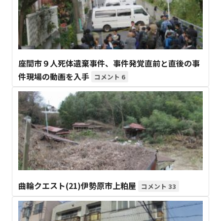
座間市９人死体遺棄事件、事件発覚直前と直後の事
件現場の動画を入手
6
曲輪クエスト(21)伊勢原市上粕屋
33