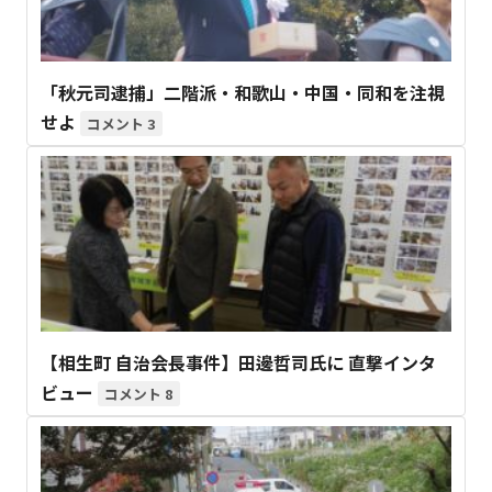
「秋元司逮捕」二階派・和歌山・中国・同和を注視
せよ
3
【相生町 自治会長事件】田邊哲司氏に 直撃インタ
ビュー
8