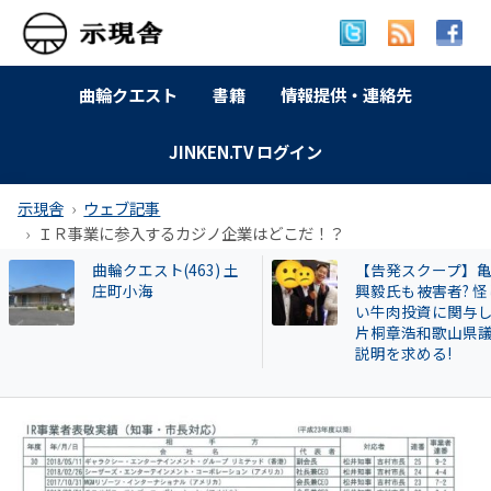
曲輪クエスト
書籍
情報提供・連絡先
JINKEN.TV ログイン
示現舎
ウェブ記事
ＩＲ事業に参入するカジノ企業はどこだ！？
【告発スクープ】亀田
【名古屋市】なぜ
興毅氏も被害者? 怪し
署員は保護した猫
い牛肉投資に関与した
場に戻したか？ 20
片桐章浩和歌山県議に
遺棄事件が影響し
説明を求める!
も