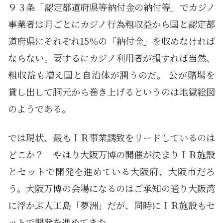
９３条「認定都道府県等納付金の納付等」でカジノ
事業者は月ごとにカジノ行為粗収益から国と認定都
道府県にそれぞれ15％の「納付金」を収めなければ
ならない。要するにカジノ利用者が損すれば当然、
粗収益も増え国と自治体が潤うのだ。 公が賭場を
貸し出して胴元から巻き上げるというのは地獄絵図
のようである。
では現状、最もＩＲ事業誘致をリードしているのは
どこか？ やはり大阪万博の開催が決まりＩＲ施設
とセットで開発を進めている大阪府、大阪市だろ
う。大阪万博の会場になるのはご承知の通り大阪湾
に浮かぶ人工島「夢洲」だが、同時にＩＲ施設もセ
ットで開発を進めてきた。