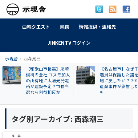
曲輪クエスト
書籍
情報提供・連絡先
JINKEN.TV ログイン
示現舎
西森潮三
【和歌山市長選】尾崎
【名古屋市】なぜ
候補の会社 コスモ加太
署員は保護した猫
の所有地に太陽光発電
場に戻したか？ 20
所が建設予定？市長当
遺棄事件が影響し
選なら利益相反か
も
タグ別アーカイブ:
西森潮三