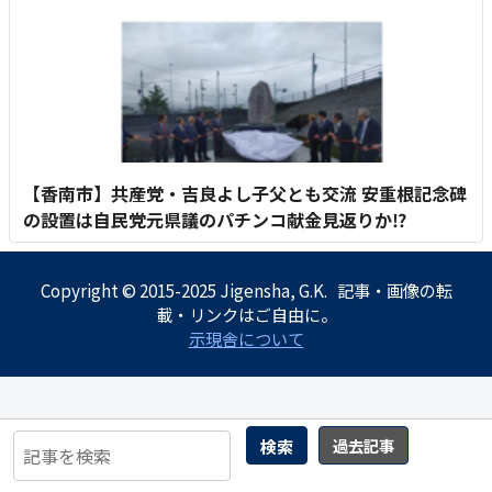
【香南市】共産党・吉良よし子父とも交流 安重根記念碑
の設置は自民党元県議のパチンコ献金見返りか⁉
Copyright © 2015-2025 Jigensha, G.K. 記事・画像の転
載・リンクはご自由に。
示現舎について
検索
過去記事