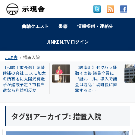
曲輪クエスト
書籍
情報提供・連絡先
JINKEN.TV ログイン
示現舎
措置入院
崎
【岐南町】セクハラ騒
【名古屋市】な
太
動その後 議員全員に
署員は保護した
電
〝謎ルール〟導入で議
場に戻したか？ 
当
会は混乱！現町長に直
遺棄事件が影響
撃すると…
も
タグ別アーカイブ:
措置入院