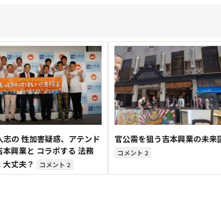
人志の 性加害疑惑、アテンド
官公需を狙う吉本興業の未来
吉本興業と コラボする 法務
2
 大丈夫？
2