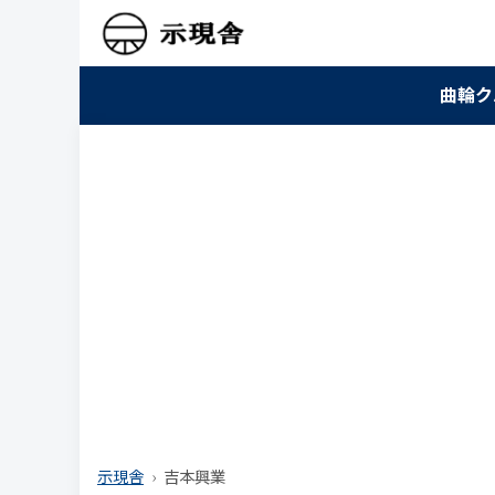
曲輪ク
示現舎
吉本興業