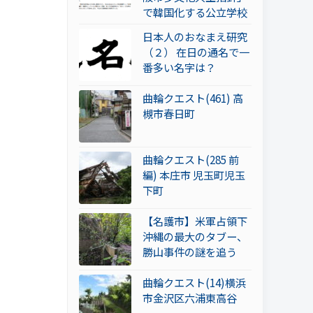
で韓国化する公立学校
日本人のおなまえ研究
（２） 在日の通名で一
番多い名字は？
曲輪クエスト(461) 高
槻市春日町
曲輪クエスト(285 前
編) 本庄市 児玉町児玉
下町
【名護市】米軍占領下
沖縄の最大のタブー、
勝山事件の謎を追う
曲輪クエスト(14)横浜
市金沢区六浦東高谷