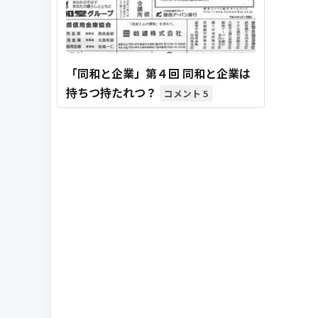
「同和と企業」第４回 同和と企業は
持ちつ持たれつ？
5