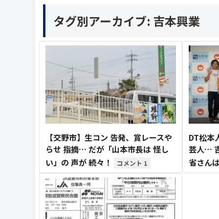
タグ別アーカイブ:
吉本興業
【交野市】生コン 告発、賞レースや
DT松本
らせ 指摘… だが「山本市長は 怪し
芸人… 
い」の 声が 続々！
省さんは
1