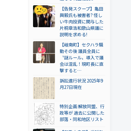
【告発スクープ】亀田
興毅氏も被害者? 怪し
い牛肉投資に関与した
片桐章浩和歌山県議に
説明を求める!
【岐南町】セクハラ騒
動その後 議員全員に
〝謎ルール〟導入で議
会は混乱！現町長に直
撃すると…
訴訟進行状況 2025年9
月27日現在
特別企画 解放同盟、行
政等が 過去に公開した
部落・同和地区リスト