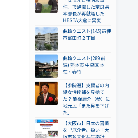
件」で辞職した奈良県
本部長が再就職した
HESTA大倉に異変
曲輪クエスト(145)高槻
市富田町２丁目
曲輪クエスト(289 前
編) 熊本市 中央区 本
荘・春竹
【参院選】支援者の内
縁女性候補を見捨て
た？ 鶴保庸介（参）に
地元民「また男を下げ
た」
【大阪市】日本の習慣
を〝厄介者〟扱い「大
阪市多文化共生指針」