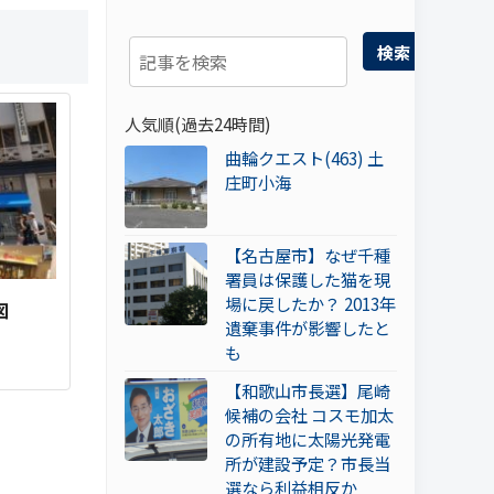
検索
人気順(過去24時間)
曲輪クエスト(463) 土
庄町小海
【名古屋市】なぜ千種
署員は保護した猫を現
場に戻したか？ 2013年
図
遺棄事件が影響したと
も
【和歌山市長選】尾崎
候補の会社 コスモ加太
の所有地に太陽光発電
所が建設予定？市長当
選なら利益相反か