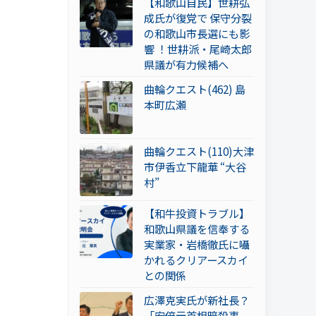
【和歌山自民】世耕弘
成氏が復党で 保守分裂
の和歌山市長選にも影
響 ！世耕派・尾崎太郎
県議が有力候補へ
曲輪クエスト(462) 島
本町広瀬
曲輪クエスト(110)大津
市伊香立下龍華 “大谷
村”
【和牛投資トラブル】
和歌山県議を信奉する
実業家・岩橋徹氏に囁
かれるクリアースカイ
との関係
広澤克実氏が新社長？
「安倍元首相暗殺事