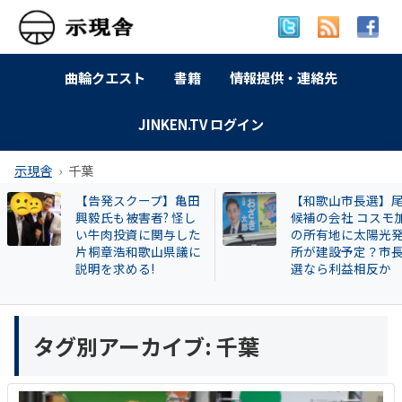
曲輪クエスト
書籍
情報提供・連絡先
JINKEN.TV ログイン
示現舎
千葉
【告発スクープ】亀田
【和歌山市長選】
興毅氏も被害者? 怪し
候補の会社 コスモ
い牛肉投資に関与した
の所有地に太陽光
片桐章浩和歌山県議に
所が建設予定？市
説明を求める!
選なら利益相反か
タグ別アーカイブ:
千葉