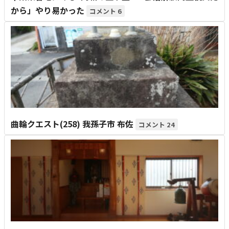
から」やり易かった
6
曲輪クエスト(258) 我孫子市 布佐
24