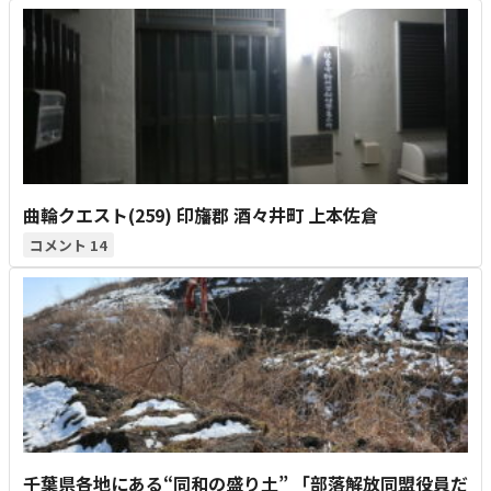
曲輪クエスト(259) 印旛郡 酒々井町 上本佐倉
14
千葉県各地にある“同和の盛り土” 「部落解放同盟役員だ