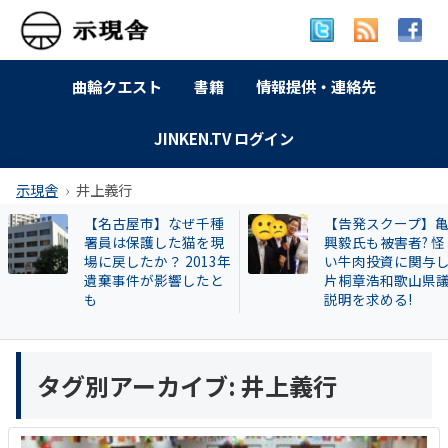
曲輪クエスト
書籍
情報提供・連絡先
JINKEN.TV ログイン
示現舎
井上義行
【名古屋市】なぜ千種
【告発スクープ】
署員は保護した猫を現
興毅氏も被害者? 怪
場に戻したか？ 2013年
い牛肉投資に関与
遺棄事件が影響したと
片桐章浩和歌山県
も
説明を求める!
タグ別アーカイブ:
井上義行