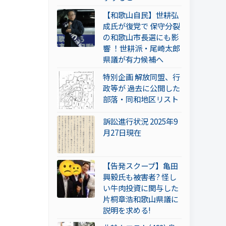
【和歌山自民】世耕弘
成氏が復党で 保守分裂
の和歌山市長選にも影
響 ！世耕派・尾崎太郎
県議が有力候補へ
特別企画 解放同盟、行
政等が 過去に公開した
部落・同和地区リスト
訴訟進行状況 2025年9
月27日現在
【告発スクープ】亀田
興毅氏も被害者? 怪し
い牛肉投資に関与した
片桐章浩和歌山県議に
説明を求める!