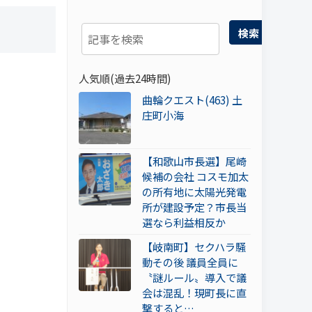
検索
人気順(過去24時間)
曲輪クエスト(463) 土
庄町小海
【和歌山市長選】尾崎
候補の会社 コスモ加太
の所有地に太陽光発電
所が建設予定？市長当
選なら利益相反か
【岐南町】セクハラ騒
動その後 議員全員に
〝謎ルール〟導入で議
会は混乱！現町長に直
撃すると…