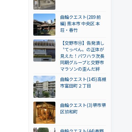
曲輪クエスト(289 前
編) 熊本市 中央区 本
荘・春竹
【交野市⑩】告発潰し
〝てっぺん〟の正体が
見えた！パワハラ次長
同期グループと交野市
マラソンの歪んだ絆
曲輪クエスト(145)高槻
市富田町２丁目
曲輪クエスト(3)堺市堺
区協和町
曲輪クエスト(44)秦野