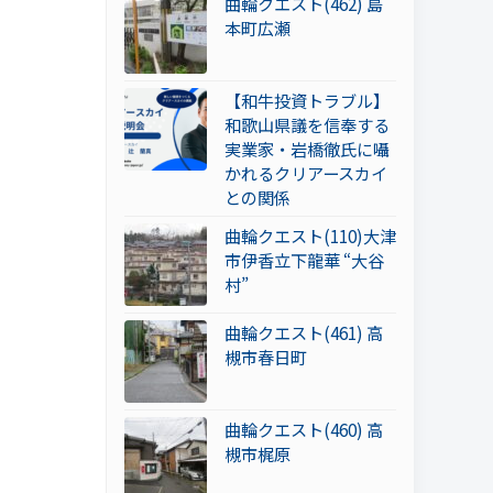
曲輪クエスト(462) 島
本町広瀬
【和牛投資トラブル】
和歌山県議を信奉する
実業家・岩橋徹氏に囁
かれるクリアースカイ
との関係
曲輪クエスト(110)大津
市伊香立下龍華 “大谷
村”
曲輪クエスト(461) 高
槻市春日町
曲輪クエスト(460) 高
槻市梶原