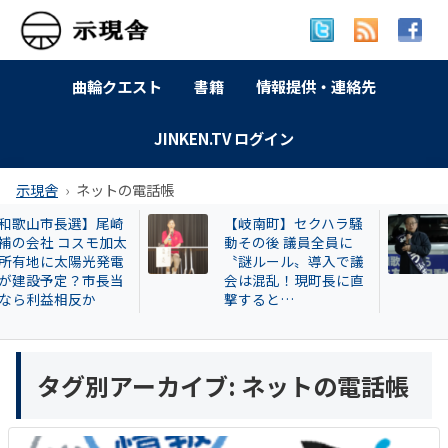
曲輪クエスト
書籍
情報提供・連絡先
JINKEN.TV ログイン
示現舎
ネットの電話帳
【岐南町】セクハラ騒
【和歌山自民】世
動その後 議員全員に
成氏が復党で 保守
〝謎ルール〟導入で議
の和歌山市長選に
会は混乱！現町長に直
響 ！世耕派・尾崎
撃すると…
県議が有力候補へ
タグ別アーカイブ:
ネットの電話帳