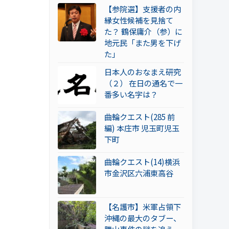
【参院選】支援者の内
縁女性候補を見捨て
た？ 鶴保庸介（参）に
地元民「また男を下げ
た」
日本人のおなまえ研究
（２） 在日の通名で一
番多い名字は？
曲輪クエスト(285 前
編) 本庄市 児玉町児玉
下町
曲輪クエスト(14)横浜
市金沢区六浦東高谷
【名護市】米軍占領下
沖縄の最大のタブー、