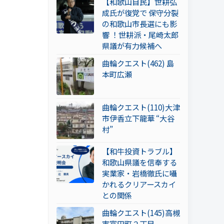
【和歌山自民】世耕弘
成氏が復党で 保守分裂
の和歌山市長選にも影
響 ！世耕派・尾崎太郎
県議が有力候補へ
曲輪クエスト(462) 島
本町広瀬
曲輪クエスト(110)大津
市伊香立下龍華 “大谷
村”
【和牛投資トラブル】
和歌山県議を信奉する
実業家・岩橋徹氏に囁
かれるクリアースカイ
との関係
曲輪クエスト(145)高槻
市富田町２丁目