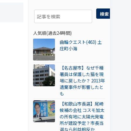
検索
人気順(過去24時間)
曲輪クエスト(463) 土
庄町小海
【名古屋市】なぜ千種
署員は保護した猫を現
場に戻したか？ 2013年
遺棄事件が影響したと
も
【和歌山市長選】尾崎
候補の会社 コスモ加太
の所有地に太陽光発電
所が建設予定？市長当
選なら利益相反か