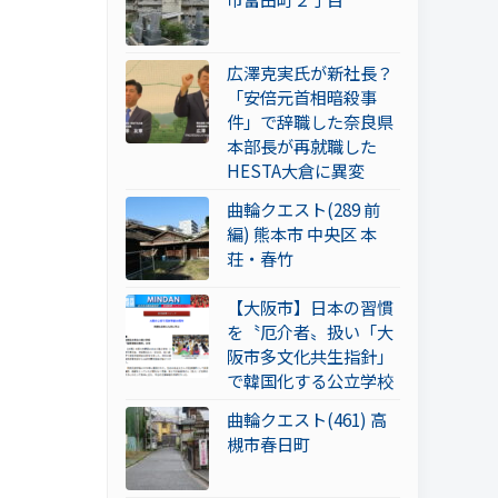
広澤克実氏が新社長？
「安倍元首相暗殺事
件」で辞職した奈良県
本部長が再就職した
HESTA大倉に異変
曲輪クエスト(289 前
編) 熊本市 中央区 本
荘・春竹
【大阪市】日本の習慣
を〝厄介者〟扱い「大
阪市多文化共生指針」
で韓国化する公立学校
曲輪クエスト(461) 高
槻市春日町