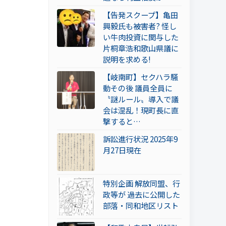
【告発スクープ】亀田
興毅氏も被害者? 怪し
い牛肉投資に関与した
片桐章浩和歌山県議に
説明を求める!
【岐南町】セクハラ騒
動その後 議員全員に
〝謎ルール〟導入で議
会は混乱！現町長に直
撃すると…
訴訟進行状況 2025年9
月27日現在
特別企画 解放同盟、行
政等が 過去に公開した
部落・同和地区リスト