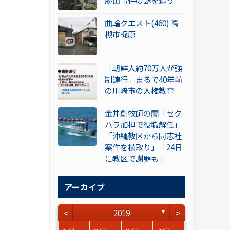
勝山事件の謎を追う
曲輪クエスト(460) 高
槻市梶原
「朝鮮人約70万人が強
制連行」まるで40年前
の川崎市の人権教育
金井創牧師の闇「セク
ハラ加担で役職解任」
「沖縄教区から同志社
案件を横取り」「24日
に教区で謝罪も」
アーカイブ
<
>
2019
▼