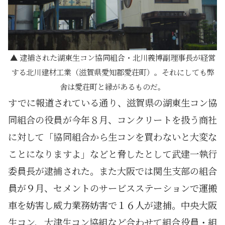
逮捕された湖東生コン協同組合・北川義博副理事長が経営
する北川建材工業（滋賀県愛知郡愛荘町）。それにしても弊
舎は愛荘町と縁があるものだ。
すでに報道されている通り、滋賀県の湖東生コン協
同組合の役員が今年８月、コンクリートを扱う商社
に対して「協同組合から生コンを買わないと大変な
ことになりますよ」などと脅したとして武建一執行
委員長が逮捕された。また大阪では関生支部の組合
員が９月、セメントのサービスステーションで運搬
車を妨害し威力業務妨害で１６人が逮捕。中央大阪
生コン、大津生コン協組など合わせて組合役員・組