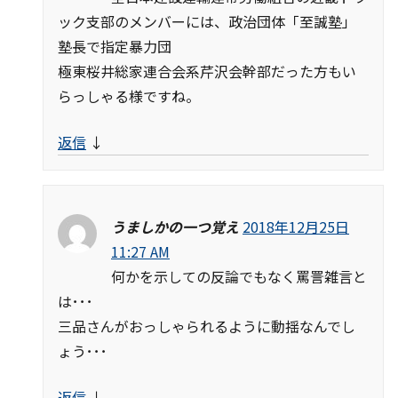
ック支部のメンバーには、政治団体「至誠塾」
塾長で指定暴力団
極東桜井総家連合会系芹沢会幹部だった方もい
らっしゃる様ですね。
返信
↓
うましかの一つ覚え
2018年12月25日
11:27 AM
何かを示しての反論でもなく罵詈雑言と
は･･･
三品さんがおっしゃられるように動揺なんでし
ょう･･･
返信
↓