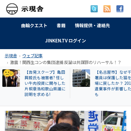
曲輪クエスト
書籍
情報提供・連絡先
JINKEN.TV ログイン
示現舎
ウェブ記事
激震！関西生コンの集団逮捕 反論は共謀罪のリハーサル！？
【告発スクープ】亀田
【名古屋市】なぜ
興毅氏も被害者? 怪し
署員は保護した猫
い牛肉投資に関与した
場に戻したか？ 20
片桐章浩和歌山県議に
遺棄事件が影響し
説明を求める!
も