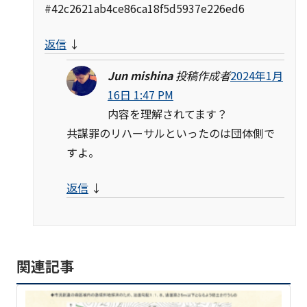
#42c2621ab4ce86ca18f5d5937e226ed6
返信
↓
Jun mishina
投稿作成者
2024年1月
16日 1:47 PM
内容を理解されてます？
共謀罪のリハーサルといったのは団体側で
すよ。
返信
↓
関連記事