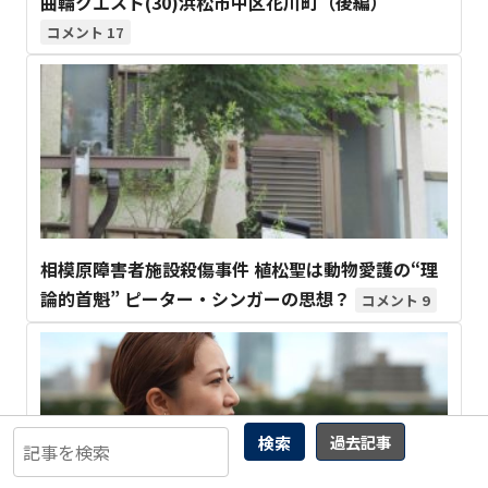
曲輪クエスト(30)浜松市中区花川町（後編）
17
相模原障害者施設殺傷事件 植松聖は動物愛護の“理
論的首魁” ピーター・シンガーの思想？
9
検索
過去記事