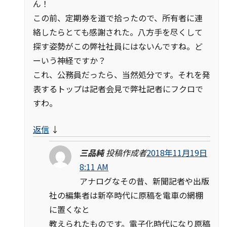
ん！
この前、定期券を道で拾ったので、所有者に連
絡したらとても感謝された。八方手を尽くして
探す姿勢がこの弊社社員にはないんですね。ど
ーいう神経ですか？
これ、公務員だったら、当然処分です。それを発
表するトップは記者会見で弊社記者にフクロで
すわ。
返信
↓
三品純
投稿作成者
2018年11月19日
8:11 AM
アナログなその昔、新聞記者や出版
社の編集者は新卒時代に原稿を電車の網棚
に置くなと
教えられたものです。電子化時代になり原稿