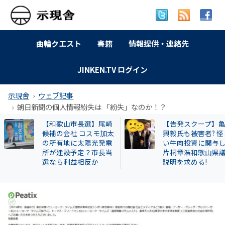
曲輪クエスト
書籍
情報提供・連絡先
JINKEN.TV ログイン
示現舎
ウェブ記事
朝日新聞の個人情報紛失は 「紛失」なのか！？
【告発スクープ】亀田
【岐南町】セクハ
興毅氏も被害者? 怪し
動その後 議員全員
い牛肉投資に関与した
〝謎ルール〟導入
片桐章浩和歌山県議に
会は混乱！現町長
説明を求める!
撃すると…