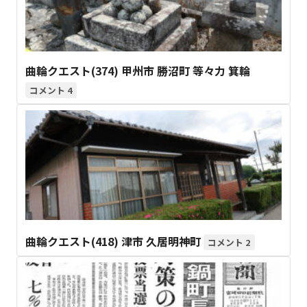
曲輪クエスト(374) 甲州市 勝沼町 等々力 箕輪
4
曲輪クエスト(418) 津市 久居明神町
2