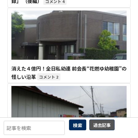
録」 （後編）
4
消えた４億円！全日私幼連 前会長“花燃ゆ幼稚園”の
怪しい沿革
2
検索
過去記事