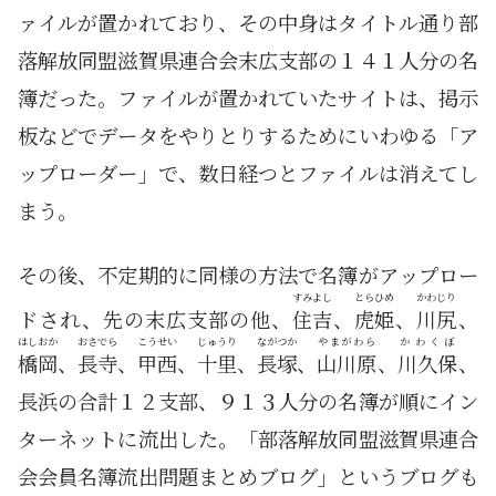
ァイルが置かれており、その中身はタイトル通り部
落解放同盟滋賀県連合会末広支部の１４１人分の名
簿だった。ファイルが置かれていたサイトは、掲示
板などでデータをやりとりするためにいわゆる「ア
ップローダー」で、数日経つとファイルは消えてし
まう。
その後、不定期的に同様の方法で名簿がアップロー
すみよし
とらひめ
かわじり
ドされ、先の末広支部の他、
住吉
、
虎姫
、
川尻
、
はしおか
おさでら
こうせい
じゅうり
ながつか
やまがわら
かわくぼ
橋岡
、
長寺
、
甲西
、
十里
、
長塚
、
山川原
、
川久保
、
長浜の合計１２支部、９１３人分の名簿が順にイン
ターネットに流出した。「部落解放同盟滋賀県連合
会会員名簿流出問題まとめブログ」というブログも