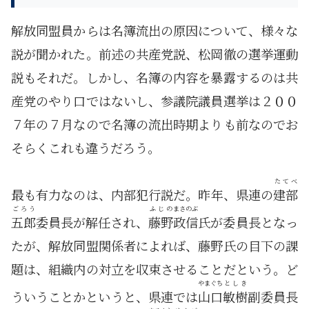
解放同盟員からは名簿流出の原因について、様々な
説が聞かれた。前述の共産党説、松岡徹の選挙運動
説もそれだ。しかし、名簿の内容を暴露するのは共
産党のやり口ではないし、参議院議員選挙は２００
７年の７月なので名簿の流出時期よりも前なのでお
そらくこれも違うだろう。
たてべ
最も有力なのは、内部犯行説だ。昨年、県連の
建部
ごろう
ふじの
まさのぶ
五郎
委員長が解任され、
藤野
政信
氏が委員長となっ
たが、解放同盟関係者によれば、藤野氏の目下の課
題は、組織内の対立を収束させることだという。ど
やまぐち
としき
ういうことかというと、県連では
山口
敏樹
副委員長