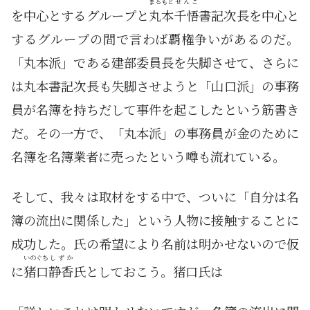
まるもと
せんご
を中心とするグループと
丸本
千悟
書記次長を中心と
するグループの間で言わば覇権争いがあるのだ。
「丸本派」である建部委員長を失脚させて、さらに
は丸本書記次長も失脚させようと「山口派」の事務
員が名簿を持ちだして事件を起こしたという筋書き
だ。その一方で、「丸本派」の事務員が金のために
名簿を名簿業者に売ったという噂も流れている。
そして、我々は取材をする中で、ついに「自分は名
簿の流出に関係した」という人物に接触することに
成功した。氏の希望により名前は明かせないので仮
いのぐち
しずか
に
猪口
静香
氏としておこう。猪口氏は