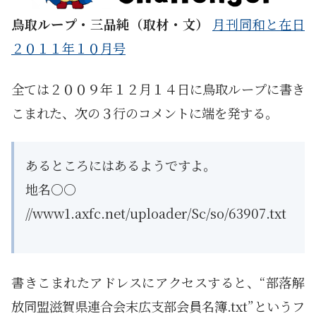
鳥取ループ・三品純（取材・文）
月刊同和と在日
２０１１年１０月号
全ては
２００９年１２月１４日に鳥取ループに書き
こまれた、次の３行のコメントに端を発する。
あるところにはあるようですよ。
地名○○
//www1.axfc.net/uploader/Sc/so/63907.txt
書きこまれたアドレスにアクセスすると、“部落解
放同盟滋賀県連合会末広支部会員名簿.txt”というフ