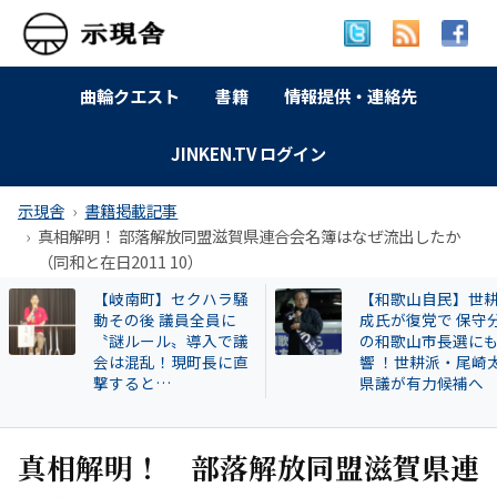
曲輪クエスト
書籍
情報提供・連絡先
JINKEN.TV ログイン
示現舎
書籍掲載記事
真相解明！ 部落解放同盟滋賀県連合会名簿はなぜ流出したか
（同和と在日2011 10）
【和歌山自民】世耕弘
特別企画 解放同盟
成氏が復党で 保守分裂
政等が 過去に公開
の和歌山市長選にも影
部落・同和地区リ
響 ！世耕派・尾崎太郎
県議が有力候補へ
真相解明！ 部落解放同盟滋賀県連