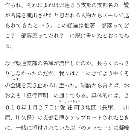
作られ、それによれば県連５５支部の支部名の一覧
が名簿を流出させたと思われる人物からメールで送
られてきたという。この経過は拙著「部落ってど
こ？ 部落民ってだれ？」に既に書いたとおりであ
る。
なぜ県連支部の名簿が流出したのか、長らくはっき
りしなかったのだが、我々はここにきてようやくそ
ぜんぼう
の
全貌
を突き止めるに至った。結論から言えば、お
およそ「犯行声明」の通りである。具体的には、２
あいしょうちょう
０１０年１月２７日に
愛荘町
３地区（長塚、山川
原、川久保）の支部名簿がアップロードされたとき
に、一緒に添付されていた以下のメッセージに凝縮