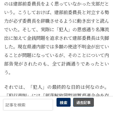
のは建部前委員長をよく思っていなかった支部だと
いう。こうしておけば、建部前委員長と対立する勢
力が必ず委員長を辞職させるように動き出すと読ん
でいた。そして、実際に「犯人」の思惑通り名簿流
出に加えて金銭問題を追求されて建部委員長は失脚
した。現在県連内部では多額の使途不明金が出てい
ることが問題になっているが、そのことについて内
部告発がされたのも、全て計画通りであったとい
う。
それでは、「犯人」の最終的な目的は何なのか。
「犯行声明」には「部落解放同盟滋賀県連合会を存
検索
過去記事
在させる必要はない」「部落解放同盟滋賀県連合会
は部落差別の元凶であり部落差別を拡大させている