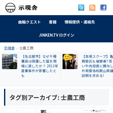
曲輪クエスト
書籍
情報提供・連絡先
JINKEN.TV ログイン
示現舎
士農工商
【名古屋市】なぜ千種
【告発スクープ】
署員は保護した猫を現
興毅氏も被害者? 怪
場に戻したか？ 2013年
い牛肉投資に関与
遺棄事件が影響したと
片桐章浩和歌山県
も
説明を求める!
タグ別アーカイブ:
士農工商