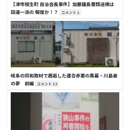
【津市相生町 自治会長事件】加藤議長書類送検は
田邊一派の 報復か！？
1
岐阜の同和取材で邂逅した連合赤軍の黒幕・川島豪
の夢 前編
12