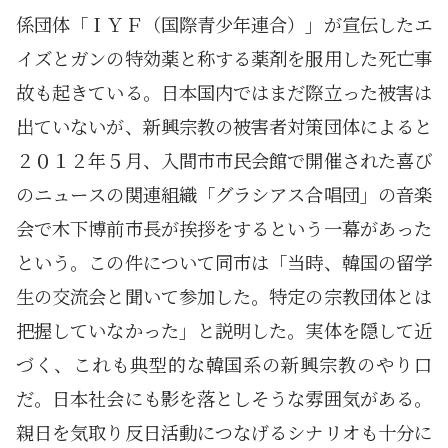
係団体「ＩＹＦ（国際青少年連合）」が宣伝したエ
イズとガンの特効薬と称する薬剤を服用した死亡事
故も起きている。日本国内ではまだ際立った被害は
出ていないが、新興宗教の被害者対策団体によると
２０１２年５月、入間市市民会館で開催された喜び
のニュースの関連組織「グラシアス合唱団」の音楽
会で木下博前市長が挨拶をするという一幕があった
という。この件について同市は「当時、韓国の留学
生の交流会と聞いて参加した。特定の宗教団体とは
把握していなかった」と説明した。実体を隠して近
づく、これも典型的な韓国系の新興宗教のやり口
だ。日本社会にも影を落としそうな雰囲気がある。
親日を気取り反日活動につなげるシナリオも十分に