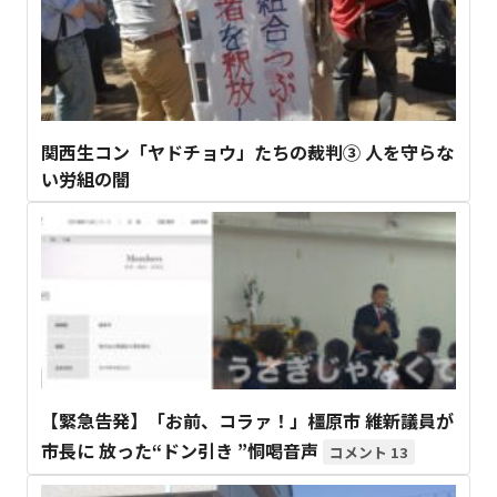
関西生コン「ヤドチョウ」たちの裁判③ 人を守らな
い労組の闇
【緊急告発】「お前、コラァ！」橿原市 維新議員が
市長に 放った“ドン引き ”恫喝音声
13