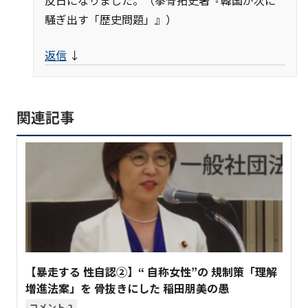
反日になりました。（拳骨拓史著『韓国が次に
騒ぎ出す「歴史問題」』）
返信
↓
関連記事
【暴走する 性自認②】“ 自称女性”の 規制策「理解
増進法案」を 骨抜きにした 稲田朋美の愚
2