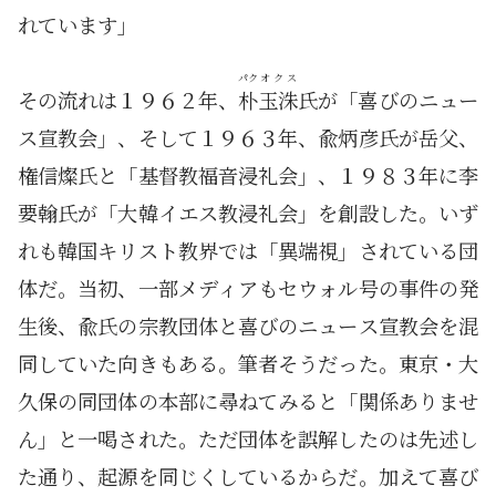
れています」
パク
オクス
その流れは１９６２年、
朴
玉洙
氏が「喜びのニュー
ス宣教会」、そして１９６３年、兪炳彦氏が岳父、
権信燦氏と「基督教福音浸礼会」、１９８３年に李
要翰氏が「大韓イエス教浸礼会」を創設した。いず
れも韓国キリスト教界では「異端視」されている団
体だ。当初、一部メディアもセウォル号の事件の発
生後、兪氏の宗教団体と喜びのニュース宣教会を混
同していた向きもある。筆者そうだった。東京・大
久保の同団体の本部に尋ねてみると「関係ありませ
ん」と一喝された。ただ団体を誤解したのは先述し
た通り、起源を同じくしているからだ。加えて喜び