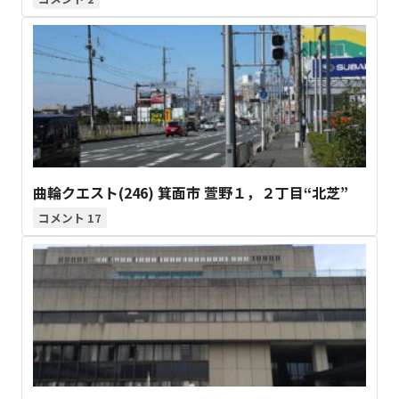
曲輪クエスト(246) 箕面市 萱野１，２丁目“北芝”
17