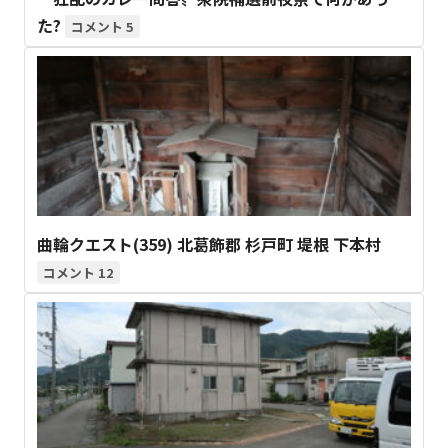
た?
5
曲輪クエスト(359) 北葛飾郡 杉戸町 堤根 下本村
12