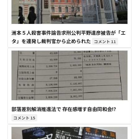
洲本５人殺害事件論告求刑公判平野達彦被告が「エ
タ」を連発し裁判官から止められた
11
部落差別解消推進法で 存在感増す自由同和会!?
15