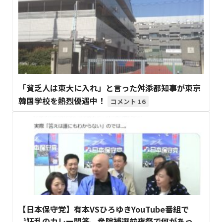
「貧乏人は東大に入れ」と言った舛添都知事が東京
韓国学校を熱烈優遇中！
16
【日本保守党】有本VSひろゆきYouTube番組で
〝狂乱のカレー問答〟衆院補選前夜祭で何があっ