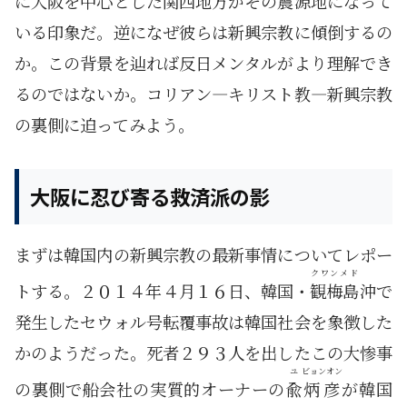
に大阪を中心とした関西地方がその震源地になって
いる印象だ。逆になぜ彼らは新興宗教に傾倒するの
か。この背景を辿れば反日メンタルがより理解でき
るのではないか。コリアン―キリスト教―新興宗教
の裏側に迫ってみよう。
大阪に忍び寄る救済派の影
まずは韓国内の新興宗教の最新事情についてレポー
クワンメド
トする。２０１４年４月１６日、韓国・
観梅島
沖で
発生したセウォル号転覆事故は韓国社会を象徴した
かのようだった。死者２９３人を出したこの大惨事
ユ
ビョンオン
の裏側で船会社の実質的オーナーの
兪
炳彦
が韓国