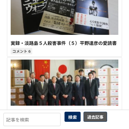
実録・淡路島５人殺害事件（５）平野達彦の愛読書
6
【和歌山県】二階俊博が 次期知事選、岸本周平擁立
検索
過去記事
の “噂の真相 ”
2