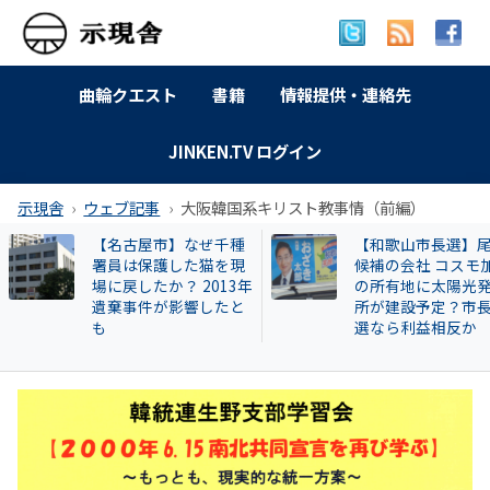
曲輪クエスト
書籍
情報提供・連絡先
JINKEN.TV ログイン
示現舎
ウェブ記事
大阪韓国系キリスト教事情（前編）
【和歌山市長選】尾崎
特別企画 解放同盟
候補の会社 コスモ加太
政等が 過去に公開
の所有地に太陽光発電
部落・同和地区リ
所が建設予定？市長当
選なら利益相反か