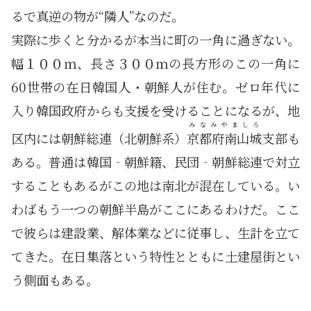
るで真逆の物が“隣人”なのだ。
実際に歩くと分かるが本当に町の一角に過ぎない。
幅１００ｍ、長さ３００ｍの長方形のこの一角に
60世帯の在日韓国人・朝鮮人が住む。ゼロ年代に
入り韓国政府からも支援を受けることになるが、地
みなみやましろ
区内には朝鮮総連（北朝鮮系）
京都府南山城
支部も
ある。普通は韓国‐朝鮮籍、民団‐朝鮮総連で対立
することもあるがこの地は南北が混在している。い
わばもう一つの朝鮮半島がここにあるわけだ。ここ
で彼らは建設業、解体業などに従事し、生計を立て
てきた。在日集落という特性とともに土建屋街とい
う側面もある。