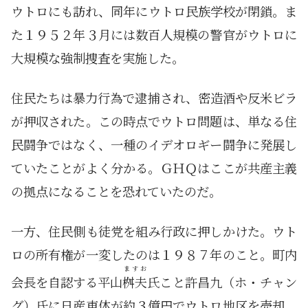
ウトロにも訪れ、同年にウトロ民族学校が閉鎖。ま
た１９５２年３月には数百人規模の警官がウトロに
大規模な強制捜査を実施した。
住民たちは暴力行為で逮捕され、密造酒や反米ビラ
が押収された。この時点でウトロ問題は、単なる住
民闘争ではなく、一種のイデオロギー闘争に発展し
ていたことがよく分かる。ＧＨＱはここが共産主義
の拠点になることを恐れていたのだ。
一方、住民側も徒党を組み行政に押しかけた。ウト
ロの所有権が一変したのは１９８７年のこと。町内
ますお
会長を自認する平山
桝夫
氏こと許昌九（ホ・チャン
グ）氏に日産車体が約３億円でウトロ地区を売却。