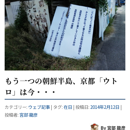
もう一つの朝鮮半島、京都「ウト
ロ」は今・・・
カテゴリー:
ウェブ記事
| タグ:
在日
| 投稿日:
2014年2月12日
|
投稿者:
宮部 龍彦
By 宮部 龍彦