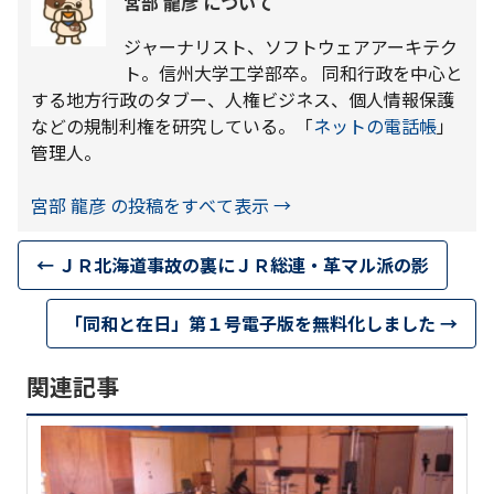
宮部 龍彦 について
ジャーナリスト、ソフトウェアアーキテク
ト。信州大学工学部卒。 同和行政を中心と
する地方行政のタブー、人権ビジネス、個人情報保護
などの規制利権を研究している。「
ネットの電話帳
」
管理人。
宮部 龍彦 の投稿をすべて表示
→
←
ＪＲ北海道事故の裏にＪＲ総連・革マル派の影
「同和と在日」第１号電子版を無料化しました
→
関連記事