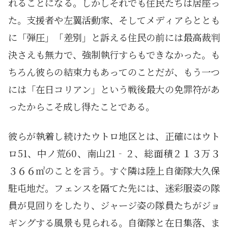
れることになる。しかしそれでも住民たちは居座っ
た。支援者や左翼活動家、そしてメディアらととも
に「弾圧」「差別」と訴える住民の前には最高裁判
決さえも無力で、強制執行すらもできなかった。も
ちろん彼らの結束力もあってのことだが、もう一つ
には「在日コリアン」という戦後最大の免罪符があ
ったからこそ成し得たことである。
彼らが執着し続けたウトロ地区とは、正確にはウト
ロ51、中ノ荒60、南山21‐２、総面積２１３万３
３６６㎡のことを言う。すぐ隣は陸上自衛隊大久保
駐屯地だ。フェンスを隔てた先には、迷彩服姿の隊
員が見回りをしたり、ジャージ姿の隊員たちがジョ
ギングする風景も見られる。自衛隊と在日集落、ま