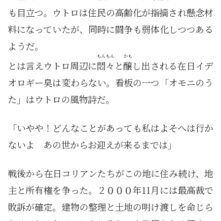
も目立つ。ウトロは住民の高齢化が指摘され懸念材
料になっていたが、同時に闘争も弱体化しつつある
ようだ。
もんもん
かも
とは言えウトロ周辺に
悶々
と
醸
し出される在日イデ
オロギー臭は変わらない。看板の一つ「オモニのう
た」はウトロの風物詩だ。
「いやや！どんなことがあっても私はよそへは行か
ないよ あの世からお迎えが来るまでは」
戦後から在日コリアンたちがこの地に住み続け、地
主と所有権を争った。２０００年11月には最高裁で
敗訴が確定。建物の整理と土地の明け渡しを命じら