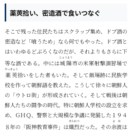
薬莢拾い、密造酒で食いつなぐ
そこで残った住民たちはスクラップ集め、ドブ酒の
密造など「喰うため」なら何でもやった。ドブ酒と
はいわゆるどぶろくなのだが、それよりもさらに下
じょうよう
等な酒である。中には
城陽
市の米軍射撃演習場で
やっきょう
薬莢
拾いをした者もいた。そして飯場跡に民族学
校を作って朝鮮語を教えた。こうして徐々に朝鮮人
の「ウトロ街」が形成されていく。そして戦後は朝
鮮人たちの闘争の時代。特に朝鮮人学校の設立を求
め、ＧＨＱ、警察と大規模な争議に発展した１９４
せんれつ
よは
８年の「阪神教育事件」は
熾烈
だった。その
余波
は