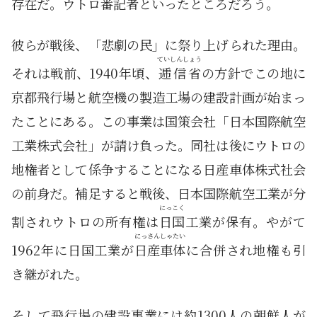
存在だ。ウトロ番記者といったところだろう。
彼らが戦後、「悲劇の民」に祭り上げられた理由。
ていしんしょう
それは戦前、1940年頃、
逓信省
の方針でこの地に
京都飛行場と航空機の製造工場の建設計画が始まっ
たことにある。この事業は国策会社「日本国際航空
工業株式会社」が請け負った。同社は後にウトロの
地権者として係争することになる日産車体株式社会
の前身だ。補足すると戦後、日本国際航空工業が分
にっこく
割されウトロの所有権は
日国
工業が保有。やがて
にっさんしゃたい
1962年に日国工業が
日産車体
に合併され地権も引
き継がれた。
そして飛行場の建設事業には約1300人の朝鮮人が