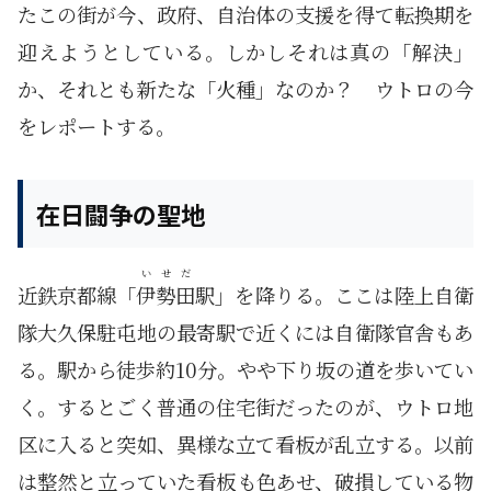
たこの街が今、政府、自治体の支援を得て転換期を
迎えようとしている。しかしそれは真の「解決」
か、それとも新たな「火種」なのか？ ウトロの今
をレポートする。
在日闘争の聖地
いせだ
近鉄京都線「
伊勢田
駅」を降りる。ここは陸上自衛
隊大久保駐屯地の最寄駅で近くには自衛隊官舎もあ
る。駅から徒歩約10分。やや下り坂の道を歩いてい
く。するとごく普通の住宅街だったのが、ウトロ地
区に入ると突如、異様な立て看板が乱立する。以前
は整然と立っていた看板も色あせ、破損している物