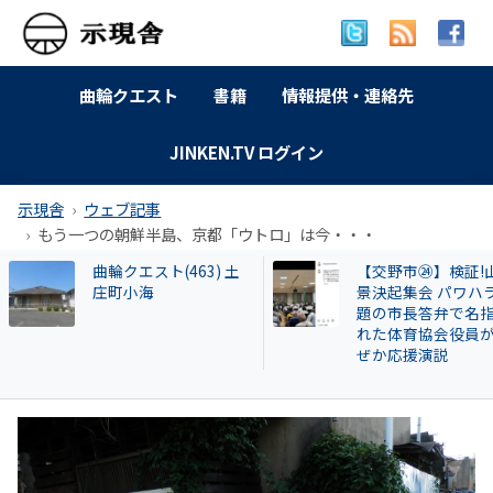
曲輪クエスト
書籍
情報提供・連絡先
JINKEN.TV ログイン
示現舎
ウェブ記事
もう一つの朝鮮半島、京都「ウトロ」は今・・・
【交野市㉔】検証!山本
【告発スクープ】
景決起集会 パワハラ問
興毅氏も被害者? 怪
題の市長答弁で名指さ
い牛肉投資に関与
れた体育協会役員がな
片桐章浩和歌山県
ぜか応援演説
説明を求める!