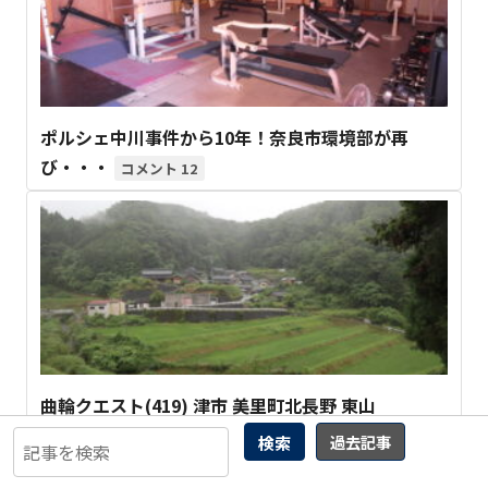
ポルシェ中川事件から10年！奈良市環境部が再
び・・・
12
曲輪クエスト(419) 津市 美里町北長野 東山
2
検索
過去記事