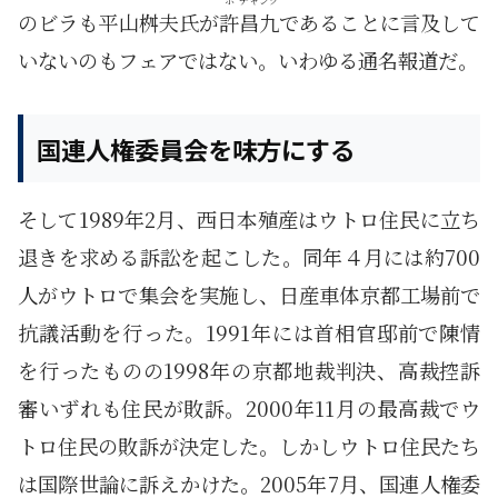
ホ
チャング
のビラも平山桝夫氏が
許
昌九
であることに言及して
いないのもフェアではない。いわゆる通名報道だ。
国連人権委員会を味方にする
そして1989年2月、西日本殖産はウトロ住民に立ち
退きを求める訴訟を起こした。同年４月には約700
人がウトロで集会を実施し、日産車体京都工場前で
抗議活動を行った。1991年には首相官邸前で陳情
を行ったものの1998年の京都地裁判決、高裁控訴
審いずれも住民が敗訴。2000年11月の最高裁でウ
トロ住民の敗訴が決定した。しかしウトロ住民たち
は国際世論に訴えかけた。2005年7月、国連人権委