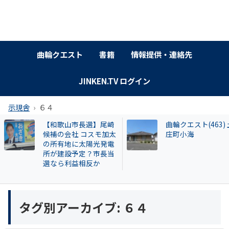
曲輪クエスト
書籍
情報提供・連絡先
JINKEN.TV ログイン
示現舎
６４
【和歌山市長選】尾崎
曲輪クエスト(463) 
候補の会社 コスモ加太
庄町小海
の所有地に太陽光発電
所が建設予定？市長当
選なら利益相反か
タグ別アーカイブ:
６４