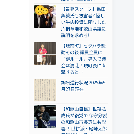
【告発スクープ】亀田
興毅氏も被害者? 怪し
い牛肉投資に関与した
片桐章浩和歌山県議に
説明を求める!
【岐南町】セクハラ騒
動その後 議員全員に
〝謎ルール〟導入で議
会は混乱！現町長に直
撃すると…
訴訟進行状況 2025年9
月27日現在
【和歌山自民】世耕弘
成氏が復党で 保守分裂
の和歌山市長選にも影
響 ！世耕派・尾崎太郎