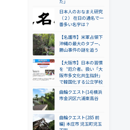
た」
日本人のおなまえ研究
（２） 在日の通名で一
番多い名字は？
【名護市】米軍占領下
沖縄の最大のタブー、
勝山事件の謎を追う
【大阪市】日本の習慣
を〝厄介者〟扱い「大
阪市多文化共生指針」
で韓国化する公立学校
曲輪クエスト(14)横浜
市金沢区六浦東高谷
曲輪クエスト(285 前
編) 本庄市 児玉町児玉