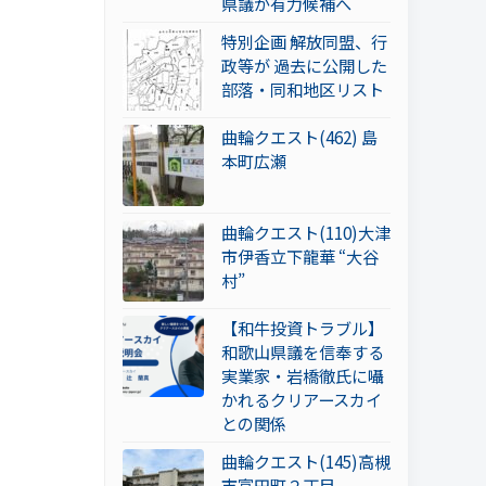
県議が有力候補へ
特別企画 解放同盟、行
政等が 過去に公開した
部落・同和地区リスト
曲輪クエスト(462) 島
本町広瀬
曲輪クエスト(110)大津
市伊香立下龍華 “大谷
村”
【和牛投資トラブル】
和歌山県議を信奉する
実業家・岩橋徹氏に囁
かれるクリアースカイ
との関係
曲輪クエスト(145)高槻
市富田町２丁目