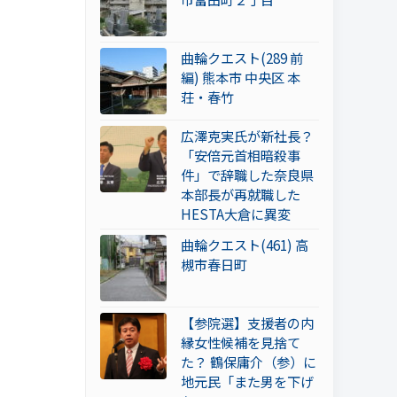
曲輪クエスト(289 前
編) 熊本市 中央区 本
荘・春竹
広澤克実氏が新社長？
「安倍元首相暗殺事
件」で辞職した奈良県
本部長が再就職した
HESTA大倉に異変
曲輪クエスト(461) 高
槻市春日町
【参院選】支援者の内
縁女性候補を見捨て
た？ 鶴保庸介（参）に
地元民「また男を下げ