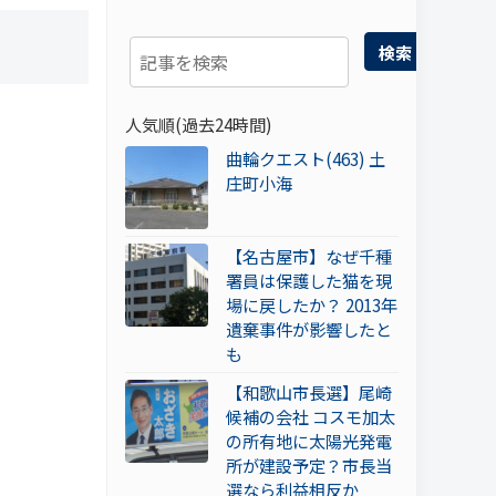
検索
人気順(過去24時間)
曲輪クエスト(463) 土
庄町小海
【名古屋市】なぜ千種
署員は保護した猫を現
場に戻したか？ 2013年
遺棄事件が影響したと
も
【和歌山市長選】尾崎
候補の会社 コスモ加太
の所有地に太陽光発電
所が建設予定？市長当
選なら利益相反か