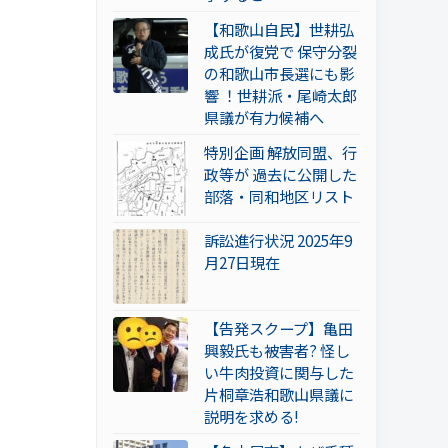
【和歌山自民】世耕弘
成氏が復党で 保守分裂
の和歌山市長選にも影
響 ！世耕派・尾崎太郎
県議が有力候補へ
特別企画 解放同盟、行
政等が 過去に公開した
部落・同和地区リスト
訴訟進行状況 2025年9
月27日現在
【告発スクープ】亀田
興毅氏も被害者? 怪し
い牛肉投資に関与した
片桐章浩和歌山県議に
説明を求める!