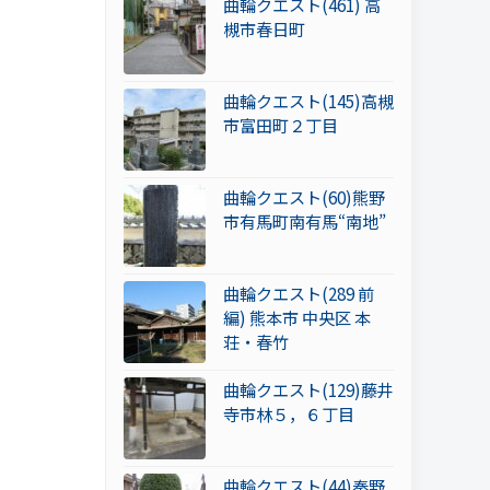
曲輪クエスト(461) 高
槻市春日町
曲輪クエスト(145)高槻
市富田町２丁目
曲輪クエスト(60)熊野
市有馬町南有馬“南地”
曲輪クエスト(289 前
編) 熊本市 中央区 本
荘・春竹
曲輪クエスト(129)藤井
寺市林５，６丁目
曲輪クエスト(44)秦野