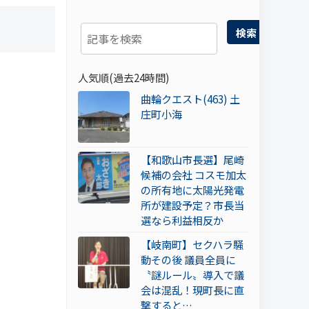
検索
人気順(過去24時間)
曲輪クエスト(463) 土
庄町小海
【和歌山市長選】尾崎
候補の会社 コスモ加太
の所有地に太陽光発電
所が建設予定？市長当
選なら利益相反か
【岐南町】セクハラ騒
動その後 議員全員に
〝謎ルール〟導入で議
会は混乱！現町長に直
撃すると…