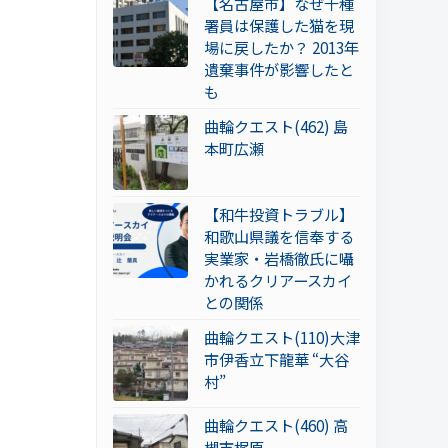
【名古屋市】なぜ千種
署員は保護した猫を現
場に戻したか？ 2013年
遺棄事件が影響したと
も
曲輪クエスト(462) 島
本町広瀬
【和牛投資トラブル】
和歌山県議を信奉する
実業家・岩橋徹氏に囁
かれるクリアースカイ
との関係
曲輪クエスト(110)大津
市伊香立下龍華 “大谷
村”
曲輪クエスト(460) 高
槻市梶原