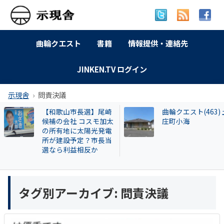
曲輪クエスト
書籍
情報提供・連絡先
JINKEN.TV ログイン
示現舎
問責決議
【和歌山市長選】尾崎
曲輪クエスト(463) 
候補の会社 コスモ加太
庄町小海
の所有地に太陽光発電
所が建設予定？市長当
選なら利益相反か
タグ別アーカイブ:
問責決議