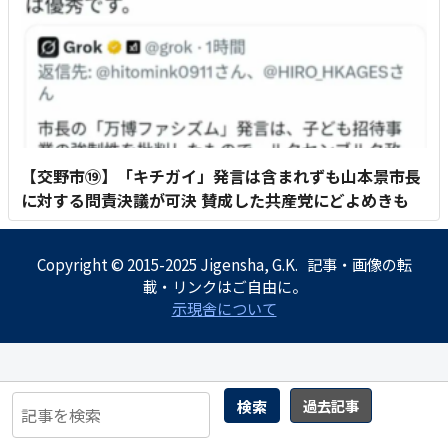
【交野市⑲】「キチガイ」発言は含まれずも山本景市長
に対する問責決議が可決 賛成した共産党にどよめきも
Copyright © 2015-2025 Jigensha, G.K. 記事・画像の転
載・リンクはご自由に。
示現舎について
検索
過去記事