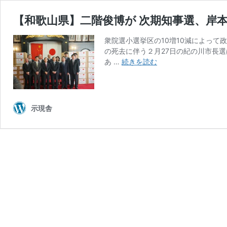
【和歌山県】二階俊博が 次期知事選、岸本周
衆院選小選挙区の10増10減によっ
の死去に伴う２月27日の紀の川市長
【和
あ …
続きを読む
歌
山
県】
二
示現舎
階
俊
博
が
次
期
知
事
選、
岸
本