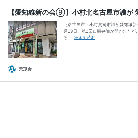
【愛知維新の会⑨】小村北名古屋市議が 
北名古屋市・小村貴司市議が愛知維新
月29日、第2回口頭弁論が開かれた
【愛
る …
続きを読む
知
維
新
の
示現舎
会
⑨】
小
村
北
名
古
屋
市
議
が