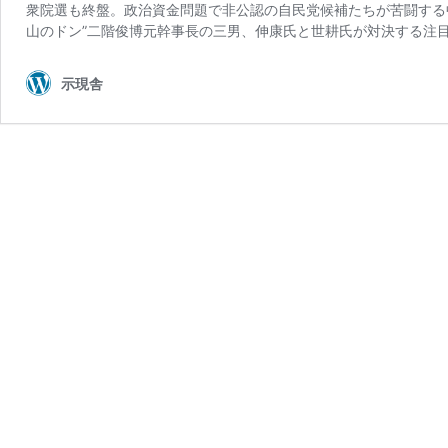
衆院選も終盤。政治資金問題で非公認の自民党候補たちが苦闘する
山のドン”二階俊博元幹事長の三男、伸康氏と世耕氏が対決する注
示現舎