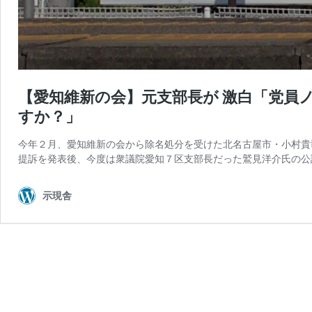
【愛知維新の会】元支部長が 激白「党員ノ
すか？」
今年２月、愛知維新の会から除名処分を受けた北名古屋市・小村貴
提訴を発表後、今度は衆議院愛知７区支部長だった鷲見洋介氏の公
示現舎