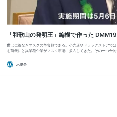
「和歌山の発明王」編機で作った DMM1
世は仁義なきマスクの争奪戦である。小売店やドラッグストアでは
を商機にと異業種企業がマスク市場に参入してきた。その一つ合同会社
示現舎