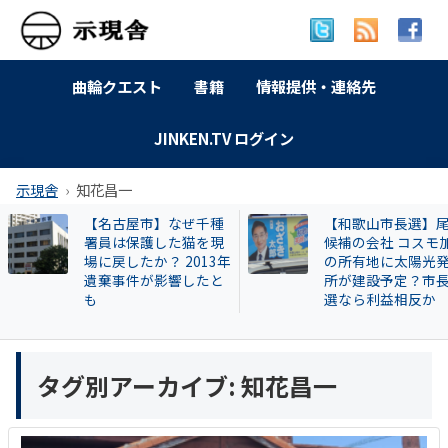
曲輪クエスト
書籍
情報提供・連絡先
JINKEN.TV ログイン
示現舎
知花昌一
【名古屋市】なぜ千種
【和歌山市長選】
署員は保護した猫を現
候補の会社 コスモ
場に戻したか？ 2013年
の所有地に太陽光
遺棄事件が影響したと
所が建設予定？市
も
選なら利益相反か
タグ別アーカイブ:
知花昌一