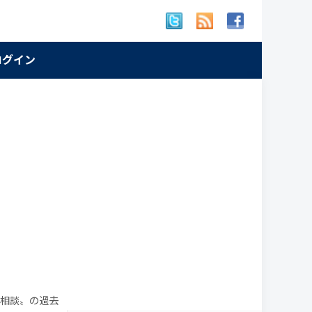
 ログイン
税相談〟の過去