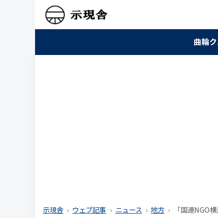
曲輪ク
示現舎
ウェブ記事
ニュース
地方
「国連NGO