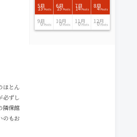
7月
7月
7月
7月
7月
7月
7月
7月
7月
7月
7月
7月
7月
7月
7月
7月
8月
8月
8月
8月
8月
8月
8月
8月
8月
8月
8月
8月
8月
8月
8月
8月
5月
6月
7月
8月
15
16
13
16
15
12
15
13
13
13
0
0
0
2
0
0
13
14
10
11
12
10
11
14
7
9
0
0
0
0
4
0
13
15
14
4
Posts
Posts
Posts
Posts
Posts
Posts
Posts
Posts
Posts
Posts
Posts
Posts
Posts
Posts
Posts
Posts
Posts
Posts
Posts
Posts
Posts
Posts
Posts
Posts
Posts
Posts
Posts
Posts
Posts
Posts
Posts
Posts
Posts
Posts
Posts
Posts
11月
11月
11月
11月
11月
11月
11月
11月
11月
11月
11月
11月
11月
11月
11月
11月
12月
12月
12月
12月
12月
12月
12月
12月
12月
12月
12月
12月
12月
12月
12月
12月
9月
10月
11月
12月
13
16
13
13
13
13
14
13
13
13
4
0
2
6
0
1
12
17
14
11
12
12
13
12
10
9
9
0
0
0
1
1
0
0
0
0
Posts
Posts
Posts
Posts
Posts
Posts
Posts
Posts
Posts
Posts
Posts
Posts
Posts
Posts
Posts
Post
Posts
Posts
Posts
Posts
Posts
Posts
Posts
Posts
Posts
Posts
Posts
Posts
Posts
Posts
Post
Post
Posts
Posts
Posts
Posts
のほとん
が必ずし
の隣保館
いのもお