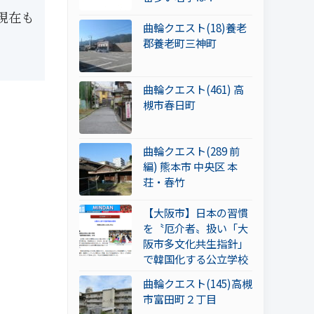
現在も
曲輪クエスト(18)養老
郡養老町三神町
曲輪クエスト(461) 高
槻市春日町
曲輪クエスト(289 前
編) 熊本市 中央区 本
荘・春竹
【大阪市】日本の習慣
を〝厄介者〟扱い「大
阪市多文化共生指針」
で韓国化する公立学校
曲輪クエスト(145)高槻
市富田町２丁目