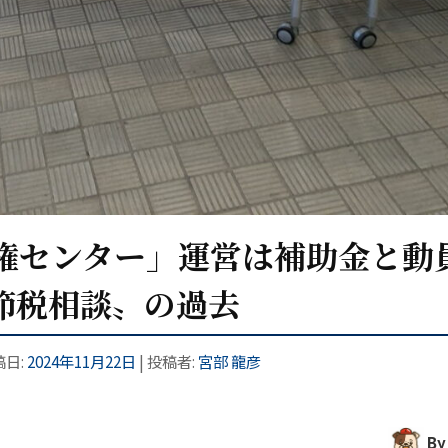
権センター」運営は補助金と動
節税相談〟の過去
稿日:
2024年11月22日
|
投稿者:
宮部 龍彦
By