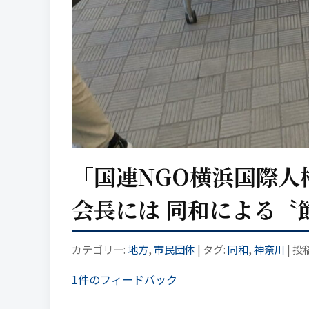
「国連NGO横浜国際人
会長には 同和による〝
カテゴリー:
地方
,
市民団体
| タグ:
同和
,
神奈川
| 投
1件のフィードバック