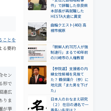
件」で辞職した奈良県
本部長が再就職した
HESTA大倉に異変
曲輪クエスト(460) 高
槻市梶原
ることを
「朝鮮人約70万人が強
よる要約
制連行」まるで40年前
の川崎市の人権教育
【参院選】支援者の内
縁女性候補を見捨て
合セン
た？ 鶴保庸介（参）に
る形で
地元民「また男を下げ
た」
国連広
日本人のおなまえ研究
ありま
（２） 在日の通名で一
催が挙
番多い名字は？