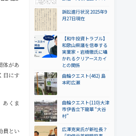
訴訟進行状況 2025年9
月27日現在
【和牛投資トラブル】
和歌山県議を信奉する
実業家・岩橋徹氏に囁
かれるクリアースカイ
団体があ
との関係
く目にす
曲輪クエスト(462) 島
本町広瀬
、あくま
曲輪クエスト(110)大津
市伊香立下龍華 “大谷
村”
広澤克実氏が新社長？
動員とい
「安倍元首相暗殺事