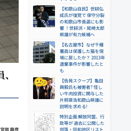
【和歌山自民】世耕弘
成氏が復党で 保守分裂
の和歌山市長選にも影
響 ！世耕派・尾崎太郎
県議が有力候補へ
【名古屋市】なぜ千種
署員は保護した猫を現
場に戻したか？ 2013年
遺棄事件が影響したと
も
員、
【告発スクープ】亀田
興毅氏も被害者? 怪し
い牛肉投資に関与した
片桐章浩和歌山県議に
説明を求める!
特別企画 解放同盟、行
政等が 過去に公開した
 宮部 龍彦
部落・同和地区リスト