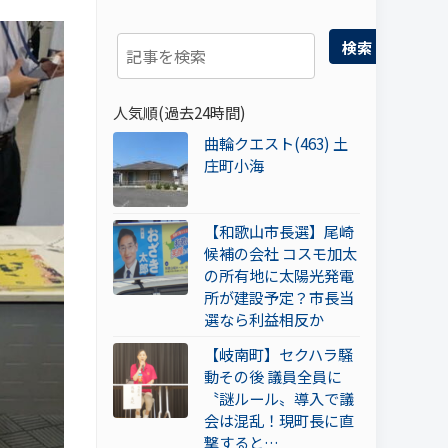
検索
人気順(過去24時間)
曲輪クエスト(463) 土
庄町小海
【和歌山市長選】尾崎
候補の会社 コスモ加太
の所有地に太陽光発電
所が建設予定？市長当
選なら利益相反か
【岐南町】セクハラ騒
動その後 議員全員に
〝謎ルール〟導入で議
会は混乱！現町長に直
撃すると…