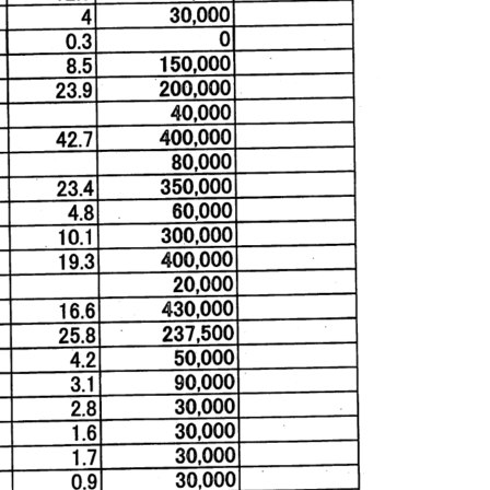
1月
1月
1月
1月
1月
1月
1月
1月
1月
1月
1月
1月
1月
1月
1月
1月
2月
2月
2月
2月
2月
2月
2月
2月
2月
2月
2月
2月
2月
2月
2月
2月
13
12
13
11
11
12
11
10
11
9
0
0
0
0
0
1
13
12
14
12
14
13
12
12
11
13
0
2
3
0
0
1
Posts
Posts
Posts
Posts
Posts
Posts
Posts
Posts
Posts
Posts
Posts
Posts
Posts
Posts
Posts
Post
Posts
Posts
Posts
Posts
Posts
Posts
Posts
Posts
Posts
Posts
Posts
Posts
Posts
Posts
Posts
Post