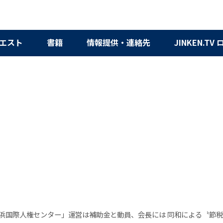
エスト
書籍
情報提供・連絡先
JINKEN.TV
横浜国際人権センター」運営は補助金と動員、会長には 同和による〝節